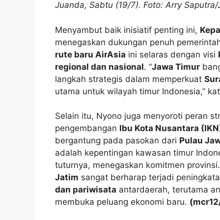
Juanda, Sabtu (19/7). Foto: Arry Saputra
Menyambut baik inisiatif penting ini,
Kepa
menegaskan dukungan penuh pemerintah
rute baru AirAsia
ini selaras dengan visi
regional dan nasional
. “
Jawa Timur
bang
langkah strategis dalam memperkuat
Sur
utama untuk wilayah timur Indonesia,” ka
Selain itu, Nyono juga menyoroti peran st
pengembangan
Ibu Kota Nusantara (IKN
bergantung pada pasokan dari
Pulau Ja
adalah kepentingan kawasan timur Indone
tuturnya, menegaskan komitmen provinsi. 
Jatim
sangat berharap terjadi peningkata
dan pariwisata
antardaerah, terutama a
membuka peluang ekonomi baru.
(mcr12