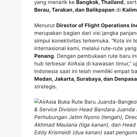
yang menarik ke
Bangkok, Thailand
, ser
Berau, Tarakan, dan Balikpapan
di
Kali
Menurut
Director of Flight Operations 
merupakan bagian dari visi jangka panj
simpul konektivitas terkemuka. “Kota ini 
internasional kami, melalui rute-rute ya
Penang
. Dengan pembukaan rute baru in
hub terbesar AirAsia di kawasan timur,” u
Indonesia saat ini telah memiliki empat 
Medan, Jakarta, Surabaya, dan Denpasa
strategis.
& Service Division Head Bandara Juanda B
Perhubungan Jatim Nyono (tengah), Direct
Akhmad Maulana (tiga kanan), dan Head of
Eddy Krismeidi (dua kanan) saat pengumu