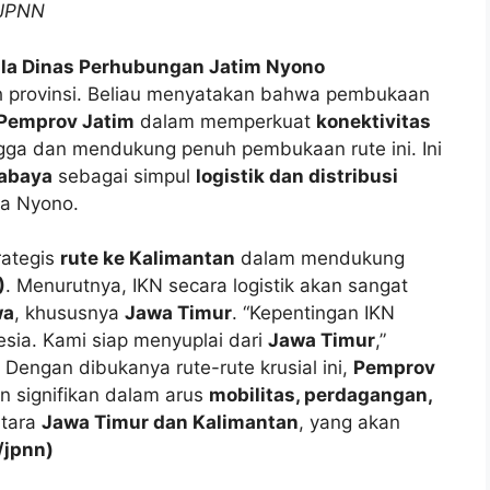
/JPNN
la Dinas Perhubungan Jatim Nyono
 provinsi. Beliau menyatakan bahwa pembukaan
Pemprov Jatim
dalam memperkuat
konektivitas
ga dan mendukung penuh pembukaan rute ini. Ini
abaya
sebagai simpul
logistik dan distribusi
ta Nyono.
rategis
rute ke Kalimantan
dalam mendukung
)
. Menurutnya, IKN secara logistik akan sangat
wa
, khususnya
Jawa Timur
. “Kepentingan IKN
sia. Kami siap menyuplai dari
Jawa Timur
,”
Dengan dibukanya rute-rute krusial ini,
Pemprov
n signifikan dalam arus
mobilitas, perdagangan,
ntara
Jawa Timur dan Kalimantan
, yang akan
/jpnn)