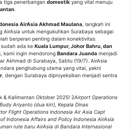
ta tiga penerbangan
domestik
yang vital menuju
mantan
.
Indonesia AirAsia Akhmad Maulana
, langkah ini
ang AirAsia untuk mengukuhkan Surabaya sebagai
telah berperan penting dalam konektivitas
ng sudah ada ke
Kuala Lumpur, Johor Bahru, dan
i, kami ingin mendorong
Bandara Juanda
menjadi
jar Akhmad di Surabaya, Sabtu (19/7). AirAsia
bandara penghubung utama yang vital, yakni
r
, dengan Surabaya diproyeksikan menjadi sentra
Airport Operations
udy Ariyanto (dua kiri), Kepala Dinas
or Flight Operations Indonesia Air Asia Capt
 Indonesia Affairs and Policy Indonesia AirAsia
man rute baru AirAsia di Bandara Internasional