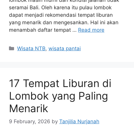
seramai Bali. Oleh karena itu pulau lombok
dapat menjadi rekomendasi tempat liburan
yang menarik dan mengesankan. Hal ini akan
menambah daftar tempat …
Read more
Categories
Wisata NTB
,
wisata pantai
17 Tempat Liburan di
Lombok yang Paling
Menarik
9 February, 2026
by
Tanjilia Nurjanah