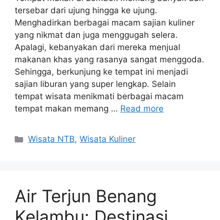
tersebar dari ujung hingga ke ujung.
Menghadirkan berbagai macam sajian kuliner
yang nikmat dan juga menggugah selera.
Apalagi, kebanyakan dari mereka menjual
makanan khas yang rasanya sangat menggoda.
Sehingga, berkunjung ke tempat ini menjadi
sajian liburan yang super lengkap. Selain
tempat wisata menikmati berbagai macam
tempat makan memang …
Read more
Categories
Wisata NTB
,
Wisata Kuliner
Air Terjun Benang
Kelambu: Destinasi