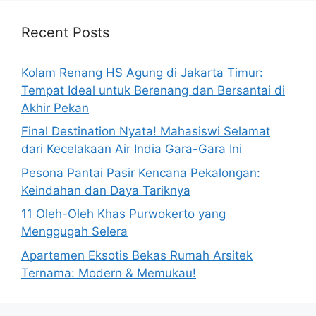
Recent Posts
Kolam Renang HS Agung di Jakarta Timur:
Tempat Ideal untuk Berenang dan Bersantai di
Akhir Pekan
Final Destination Nyata! Mahasiswi Selamat
dari Kecelakaan Air India Gara-Gara Ini
Pesona Pantai Pasir Kencana Pekalongan:
Keindahan dan Daya Tariknya
11 Oleh-Oleh Khas Purwokerto yang
Menggugah Selera
Apartemen Eksotis Bekas Rumah Arsitek
Ternama: Modern & Memukau!