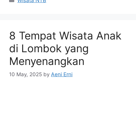
Wisata NTB
8 Tempat Wisata Anak
di Lombok yang
Menyenangkan
10 May, 2025
by
Aeni Erni