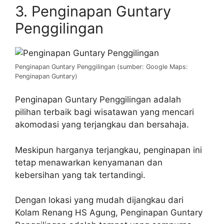
3. Penginapan Guntary
Penggilingan
Penginapan Guntary Penggilingan (sumber: Google Maps:
Penginapan Guntary)
Penginapan Guntary Penggilingan adalah
pilihan terbaik bagi wisatawan yang mencari
akomodasi yang terjangkau dan bersahaja.
Meskipun harganya terjangkau, penginapan ini
tetap menawarkan kenyamanan dan
kebersihan yang tak tertandingi.
Dengan lokasi yang mudah dijangkau dari
Kolam Renang HS Agung, Penginapan Guntary