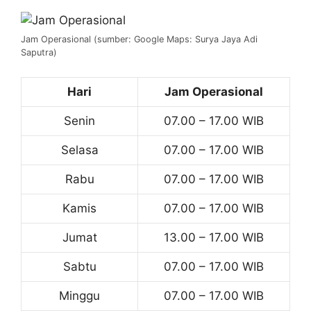
Jam Operasional (sumber: Google Maps: Surya Jaya Adi
Saputra)
Hari
Jam Operasional
Senin
07.00 – 17.00 WIB
Selasa
07.00 – 17.00 WIB
Rabu
07.00 – 17.00 WIB
Kamis
07.00 – 17.00 WIB
Jumat
13.00 – 17.00 WIB
Sabtu
07.00 – 17.00 WIB
Minggu
07.00 – 17.00 WIB