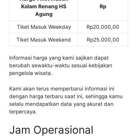
Kolam Renang HS
Rp
Agung
Tiket Masuk Weekday
Rp20.000,00
Tiket Masuk Weekend
Rp25.000,00
Informasi harga yang kami sajikan dapat
berubah sewaktu-waktu sesuai kebijakan
pengelola wisata.
Kami akan terus memperbarui informasi ini
dengan harga terbaru saat ini, sehingga kamu
selalu mendapatkan data yang akurat dan
terpercaya.
Jam Operasional