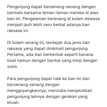
Pengunjung dapat bersenang-senang dengan
bermain bersama teman-teman mereka di atas
ban ini. Pengalaman berenang di kolam dewasa
menjadi jauh lebih seru berkat adanya ban
raksasa ini.
Di kolam renang ini, terdapat dua jenis ban
raksasa yang dapat dinikmati pengunjung.
Pertama, ada ban berbentuk seperti banana
boat namun dengan bentuk yang mirip dengan
sosis.
Para pengunjung dapat naik ke ban ini dan
bersenang-senang dengan
menggoyangkannya, mencoba menjatuhkan
pengunjung lainnya dengan gerakan yang
lincah.