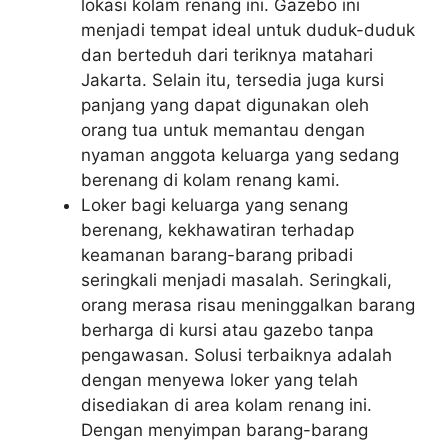
lokasi kolam renang ini. Gazebo ini
menjadi tempat ideal untuk duduk-duduk
dan berteduh dari teriknya matahari
Jakarta. Selain itu, tersedia juga kursi
panjang yang dapat digunakan oleh
orang tua untuk memantau dengan
nyaman anggota keluarga yang sedang
berenang di kolam renang kami.
Loker bagi keluarga yang senang
berenang, kekhawatiran terhadap
keamanan barang-barang pribadi
seringkali menjadi masalah. Seringkali,
orang merasa risau meninggalkan barang
berharga di kursi atau gazebo tanpa
pengawasan. Solusi terbaiknya adalah
dengan menyewa loker yang telah
disediakan di area kolam renang ini.
Dengan menyimpan barang-barang