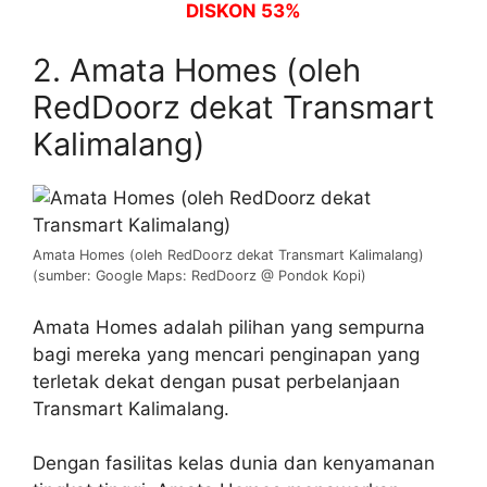
DISKON 53%
2. Amata Homes (oleh
RedDoorz dekat Transmart
Kalimalang)
Amata Homes (oleh RedDoorz dekat Transmart Kalimalang)
(sumber: Google Maps: RedDoorz @ Pondok Kopi)
Amata Homes adalah pilihan yang sempurna
bagi mereka yang mencari penginapan yang
terletak dekat dengan pusat perbelanjaan
Transmart Kalimalang.
Dengan fasilitas kelas dunia dan kenyamanan