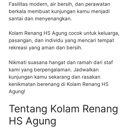
Fasilitas modern, air bersih, dan perawatan
berkala membuat kunjungan kamu menjadi
santai dan menyenangkan.
Kolam Renang HS Agung cocok untuk keluarga,
pasangan, dan individu yang mencari tempat
rekreasi yang aman dan bersih.
Nikmati suasana hangat dan ramah dari staf
kami yang berpengalaman. Jadwalkan
kunjungan kamu sekarang dan rasakan
kenikmatan berenang di Kolam Renang HS
Agung!
Tentang Kolam Renang
HS Agung