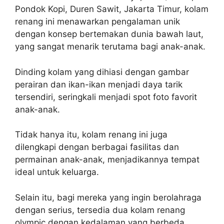
Pondok Kopi, Duren Sawit, Jakarta Timur, kolam
renang ini menawarkan pengalaman unik
dengan konsep bertemakan dunia bawah laut,
yang sangat menarik terutama bagi anak-anak.
Dinding kolam yang dihiasi dengan gambar
perairan dan ikan-ikan menjadi daya tarik
tersendiri, seringkali menjadi spot foto favorit
anak-anak.
Tidak hanya itu, kolam renang ini juga
dilengkapi dengan berbagai fasilitas dan
permainan anak-anak, menjadikannya tempat
ideal untuk keluarga.
Selain itu, bagi mereka yang ingin berolahraga
dengan serius, tersedia dua kolam renang
olympic dengan kedalaman yang berbeda.