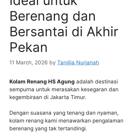
Ideal untuk
Berenang dan
Bersantai di Akhir
Pekan
11 March, 2026
by
Tanjilia Nurjanah
Kolam Renang HS Agung
adalah destinasi
sempurna untuk merasakan kesegaran dan
kegembiraan di Jakarta Timur.
Dengan suasana yang tenang dan nyaman,
kolam renang kami menawarkan pengalaman
berenang yang tak tertandingi.