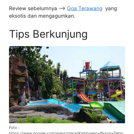
Review sebelumnya –>
Goa Terawang
yang
eksotis dan mengagumkan.
Tips Berkunjung
Foto :
https://www.google.com/maps/place/Kampoeng+Bluron+Temp