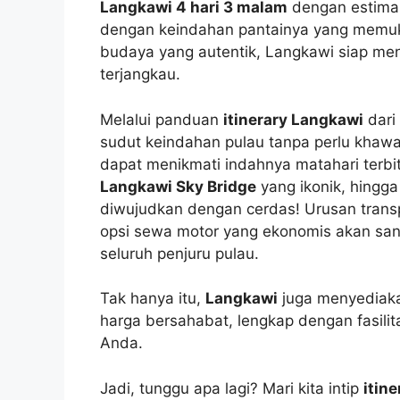
Langkawi 4 hari 3 malam
dengan estimas
dengan keindahan pantainya yang memuka
budaya yang autentik, Langkawi siap me
terjangkau.
Melalui panduan
itinerary Langkawi
dari 
sudut keindahan pulau tanpa perlu kha
dapat menikmati indahnya matahari terbi
Langkawi Sky Bridge
yang ikonik, hingga
diwujudkan dengan cerdas! Urusan transp
opsi sewa motor yang ekonomis akan sa
seluruh penjuru pulau.
Tak hanya itu,
Langkawi
juga menyediak
harga bersahabat, lengkap dengan fasili
Anda.
Jadi, tunggu apa lagi? Mari kita intip
itin