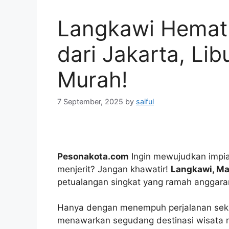
Langkawi Hemat:
dari Jakarta, Li
Murah!
7 September, 2025
by
saiful
Pesonakota.com
Ingin mewujudkan impia
menjerit? Jangan khawatir!
Langkawi, Ma
petualangan singkat yang ramah anggara
Hanya dengan menempuh perjalanan sekitar
menawarkan segudang destinasi wisata 