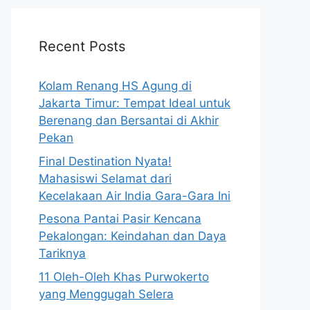
Recent Posts
Kolam Renang HS Agung di
Jakarta Timur: Tempat Ideal untuk
Berenang dan Bersantai di Akhir
Pekan
Final Destination Nyata!
Mahasiswi Selamat dari
Kecelakaan Air India Gara-Gara Ini
Pesona Pantai Pasir Kencana
Pekalongan: Keindahan dan Daya
Tariknya
11 Oleh-Oleh Khas Purwokerto
yang Menggugah Selera