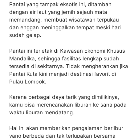
Pantai yang tampak eksotis ini, ditambah
dengan air laut yang jernih sejauh mata
memandang, membuat wisatawan terpukau
dan enggan meninggalkan tempat meski hari
sudah gelap.
Pantai ini terletak di Kawasan Ekonomi Khusus
Mandalika, sehingga fasilitas lengkap sudah
tersedia di sekitarnya. Tidak mengherankan jika
Pantai Kuta kini menjadi destinasi favorit di
Pulau Lombok.
Karena berbagai daya tarik yang dimilikinya,
kamu bisa merencanakan liburan ke sana pada
waktu liburan mendatang.
Hal ini akan memberikan pengalaman berlibur
yang berbeda dan tak terlupakan bersama