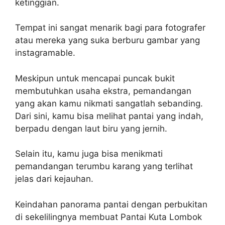
ketinggian.
Tempat ini sangat menarik bagi para fotografer
atau mereka yang suka berburu gambar yang
instagramable.
Meskipun untuk mencapai puncak bukit
membutuhkan usaha ekstra, pemandangan
yang akan kamu nikmati sangatlah sebanding.
Dari sini, kamu bisa melihat pantai yang indah,
berpadu dengan laut biru yang jernih.
Selain itu, kamu juga bisa menikmati
pemandangan terumbu karang yang terlihat
jelas dari kejauhan.
Keindahan panorama pantai dengan perbukitan
di sekelilingnya membuat Pantai Kuta Lombok