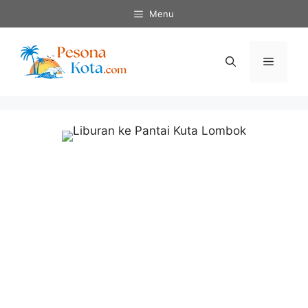
Skip
Menu
to
content
Menu