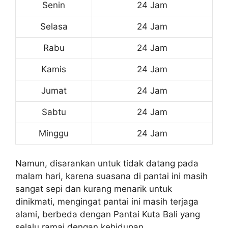
Senin
24 Jam
Selasa
24 Jam
Rabu
24 Jam
Kamis
24 Jam
Jumat
24 Jam
Sabtu
24 Jam
Minggu
24 Jam
Namun, disarankan untuk tidak datang pada
malam hari, karena suasana di pantai ini masih
sangat sepi dan kurang menarik untuk
dinikmati, mengingat pantai ini masih terjaga
alami, berbeda dengan Pantai Kuta Bali yang
selalu ramai dengan kehidupan.