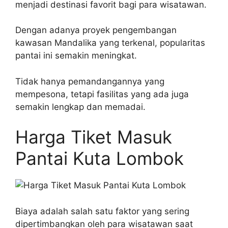
menjadi destinasi favorit bagi para wisatawan.
Dengan adanya proyek pengembangan
kawasan Mandalika yang terkenal, popularitas
pantai ini semakin meningkat.
Tidak hanya pemandangannya yang
mempesona, tetapi fasilitas yang ada juga
semakin lengkap dan memadai.
Harga Tiket Masuk
Pantai Kuta Lombok
Biaya adalah salah satu faktor yang sering
dipertimbangkan oleh para wisatawan saat