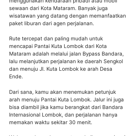
menggunakan kendaraan pribadi atau mobil
sewaan dari Kota Mataram. Banyak juga
wisatawan yang datang dengan memanfaatkan
paket liburan dari agen perjalanan.
Rute tercepat dan paling mudah untuk
mencapai Pantai Kuta Lombok dari Kota
Mataram adalah melalui jalan Bypass Bandara,
lalu melanjutkan perjalanan ke daerah Sengkol
dan menuju Jl. Kuta Lombok ke arah Desa
Ende.
Dari sana, kamu akan menemukan petunjuk
arah menuju Pantai Kuta Lombok. Jalur ini juga
bisa diambil jika kamu berangkat dari Bandara
Internasional Lombok, dan perjalanan hanya
memakan waktu sekitar 30 menit.