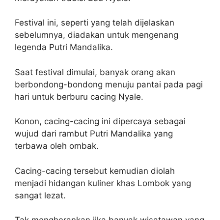
Festival ini, seperti yang telah dijelaskan
sebelumnya, diadakan untuk mengenang
legenda Putri Mandalika.
Saat festival dimulai, banyak orang akan
berbondong-bondong menuju pantai pada pagi
hari untuk berburu cacing Nyale.
Konon, cacing-cacing ini dipercaya sebagai
wujud dari rambut Putri Mandalika yang
terbawa oleh ombak.
Cacing-cacing tersebut kemudian diolah
menjadi hidangan kuliner khas Lombok yang
sangat lezat.