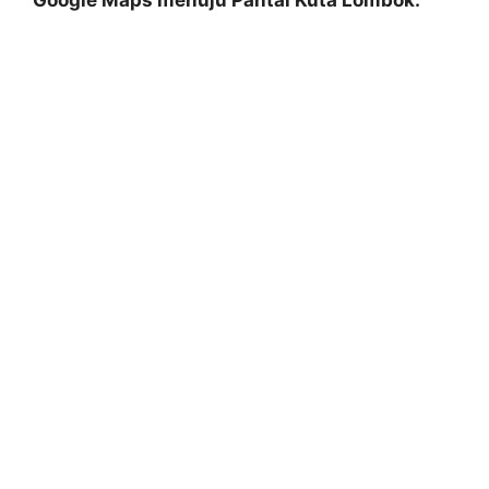
Google Maps menuju Pantai Kuta Lombok: