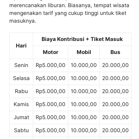
merencanakan liburan. Biasanya, tempat wisata
mengenakan tarif yang cukup tinggi untuk tiket
masuknya.
Biaya Kontribusi + Tiket Masuk
Hari
Motor
Mobil
Bus
Senin
Rp5.000,00
10.000,00
20.000,00
Selasa
Rp5.000,00
10.000,00
20.000,00
Rabu
Rp5.000,00
10.000,00
20.000,00
Kamis
Rp5.000,00
10.000,00
20.000,00
Jumat
Rp5.000,00
10.000,00
20.000,00
Sabtu
Rp5.000,00
10.000,00
20.000,00