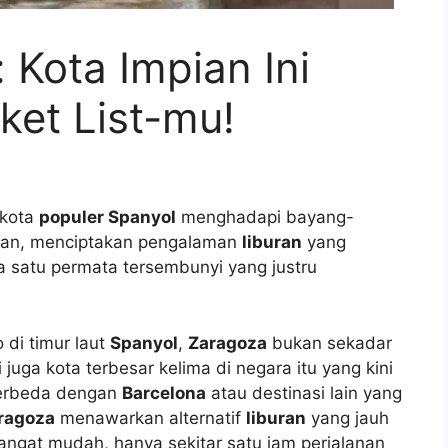
 Kota Impian Ini
ket List-mu!
-kota
populer Spanyol
menghadapi bayang-
han, menciptakan pengalaman
liburan
yang
a satu permata tersembunyi yang justru
 di timur laut
Spanyol
,
Zaragoza
bukan sekadar
juga kota terbesar kelima di negara itu yang kini
Berbeda dengan
Barcelona
atau destinasi lain yang
ragoza
menawarkan alternatif
liburan
yang jauh
angat mudah, hanya sekitar satu jam perjalanan