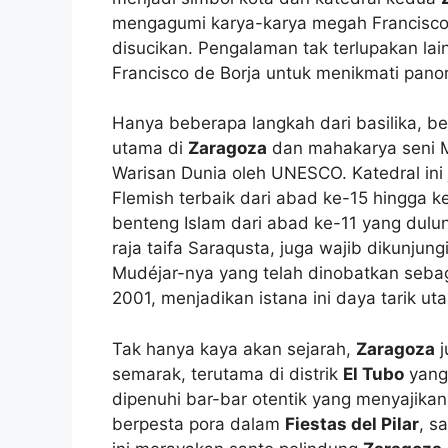
mengagumi karya-karya megah Francisco d
disucikan. Pengalaman tak terlupakan l
Francisco de Borja untuk menikmati pan
Hanya beberapa langkah dari basilika, be
utama di
Zaragoza
dan mahakarya seni M
Warisan Dunia oleh UNESCO. Katedral ini
Flemish terbaik dari abad ke-15 hingga ke
benteng Islam dari abad ke-11 yang dulun
raja taifa Saraqusta, juga wajib dikunju
Mudéjar-nya yang telah dinobatkan seba
2001, menjadikan istana ini daya tarik u
Tak hanya kaya akan sejarah,
Zaragoza
j
semarak, terutama di distrik
El Tubo
yang 
dipenuhi bar-bar otentik yang menyajikan 
berpesta pora dalam
Fiestas del Pilar
, s