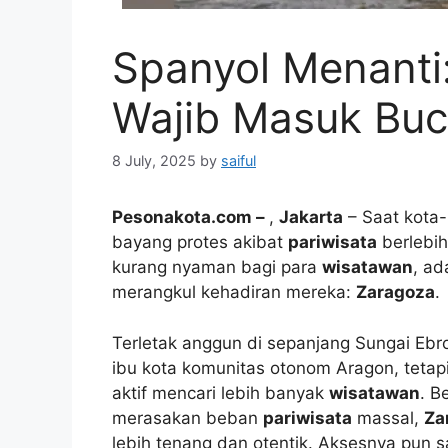
Spanyol Menanti:
Wajib Masuk Buc
8 July, 2025
by
saiful
Pesonakota.com –
,
Jakarta
– Saat kota
bayang protes akibat
pariwisata
berlebi
kurang nyaman bagi para
wisatawan
, ad
merangkul kehadiran mereka:
Zaragoza
.
Terletak anggun di sepanjang Sungai Ebro
ibu kota komunitas otonom Aragon, tetapi 
aktif mencari lebih banyak
wisatawan
. 
merasakan beban
pariwisata
massal,
Za
lebih tenang dan otentik. Aksesnya pun s