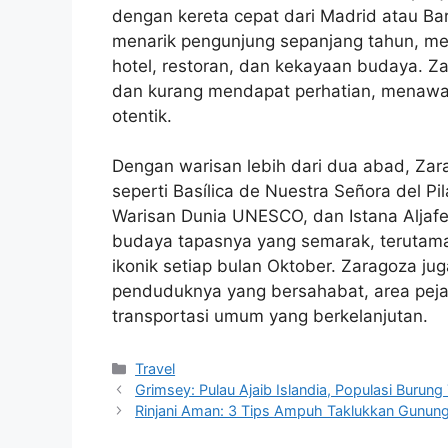
dengan kereta cepat dari Madrid atau B
menarik pengunjung sepanjang tahun, me
hotel, restoran, dan kekayaan budaya. 
dan kurang mendapat perhatian, menawar
otentik.
Dengan warisan lebih dari dua abad, Zar
seperti Basílica de Nuestra Señora del Pi
Warisan Dunia UNESCO, dan Istana Aljaferí
budaya tapasnya yang semarak, terutama d
ikonik setiap bulan Oktober. Zaragoza 
penduduknya yang bersahabat, area pejala
transportasi umum yang berkelanjutan.
Categories
Travel
Grimsey: Pulau Ajaib Islandia, Populasi Burun
Rinjani Aman: 3 Tips Ampuh Taklukkan Gunung