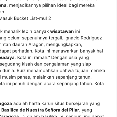
ona
, menjadikannya pilihan ideal bagi mereka
an.
uk menarik lebih banyak
wisatawan
ini
ng belum sepenuhnya tergali. Ignacio Rodriguez
intah daerah Aragon, mengungkapkan,
pat perhatian. Kota ini menawarkan banyak hal
budaya
. Kota ini ramah.” Dengan usia yang
 segudang kisah dan pengalaman yang siap
uh dunia. Ruiz menambahkan bahwa tujuan mereka
i musim panas, melainkan sepanjang tahun,
ota ini penuh dengan acara sepanjang tahun. Kota
agoza
adalah harta karun situs bersejarah yang
h
Basílica de Nuestra Señora del Pilar
, yang
Zaragoza
. Di dalam basilika ini, pengunjung dapat