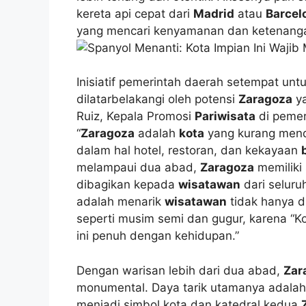
kereta api cepat dari
Madrid
atau
Barcel
yang mencari kenyamanan dan ketenang
Inisiatif pemerintah daerah setempat unt
dilatarbelakangi oleh potensi
Zaragoza
ya
Ruiz, Kepala Promosi
Pariwisata
di pemer
“
Zaragoza
adalah
kota
yang kurang menda
dalam hal hotel, restoran, dan kekayaan
melampaui dua abad,
Zaragoza
memiliki
dibagikan kepada
wisatawan
dari selur
adalah menarik
wisatawan
tidak hanya d
seperti musim semi dan gugur, karena “K
ini penuh dengan kehidupan.”
Dengan warisan lebih dari dua abad,
Zar
monumental. Daya tarik utamanya adala
menjadi simbol kota dan katedral kedua