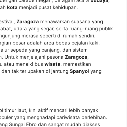
dengan parade megah, beragam acara
budaya
,
bah
kota
menjadi pusat kehidupan.
estival,
Zaragoza
menawarkan suasana yang
at, udara yang segar, serta ruang-ruang publik
gunjung merasa seperti di rumah sendiri.
ian besar adalah area bebas pejalan kaki,
 jalur sepeda yang panjang, dan sistem
an. Untuk menjelajahi pesona
Zaragoza
,
u atau menaiki bus
wisata
, memastikan
an tak terlupakan di jantung
Spanyol
yang
timur laut, kini aktif mencari lebih banyak
opuler yang menghadapi pariwisata berlebihan.
anjang Sungai Ebro dan sangat mudah diakses