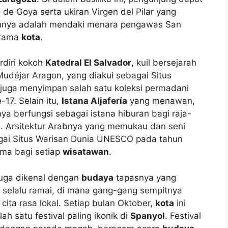
e Goya serta ukiran Virgen del Pilar yang
ainnya adalah mendaki menara pengawas San
orama
kota
.
rdiri kokoh
Katedral El Salvador
, kuil bersejarah
udéjar Aragon, yang diakui sebagai Situs
 juga menyimpan salah satu koleksi permadani
-17. Selain itu,
Istana Aljafería
yang menawan,
ya berfungsi sebagai istana hiburan bagi raja-
ngi. Arsitektur Arabnya yang memukau dan seni
gai Situs Warisan Dunia UNESCO pada tahun
tama bagi setiap
wisatawan
.
uga dikenal dengan
budaya
tapasnya yang
selalu ramai, di mana gang-gang sempitnya
cita rasa lokal. Setiap bulan Oktober,
kota
ini
alah satu festival paling ikonik di
Spanyol
. Festival