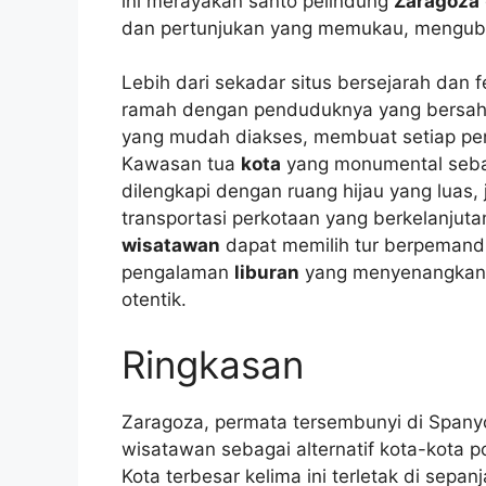
ini merayakan santo pelindung
Zaragoza
dan pertunjukan yang memukau, mengu
Lebih dari sekadar situs bersejarah dan f
ramah dengan penduduknya yang bersahab
yang mudah diakses, membuat setiap pen
Kawasan tua
kota
yang monumental sebag
dilengkapi dengan ruang hijau yang luas,
transportasi perkotaan yang berkelanjut
wisatawan
dapat memilih tur berpemand
pengalaman
liburan
yang menyenangkan d
otentik.
Ringkasan
Zaragoza, permata tersembunyi di Spanyol 
wisatawan sebagai alternatif kota-kota p
Kota terbesar kelima ini terletak di sep