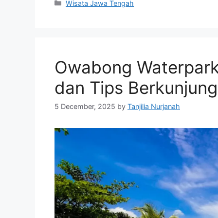
Categories
Wisata Jawa Tengah
Owabong Waterpark:
dan Tips Berkunjung
5 December, 2025
by
Tanjilia Nurjanah