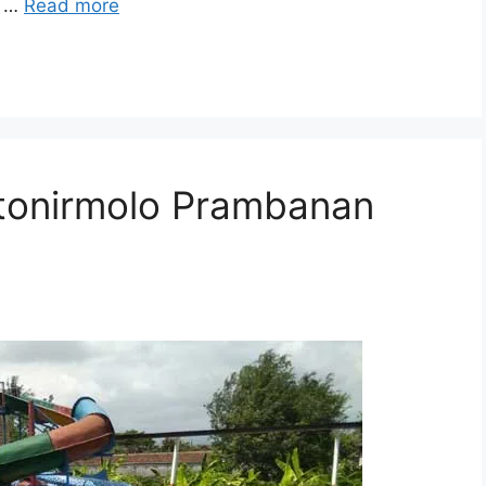
g …
Read more
rtonirmolo Prambanan