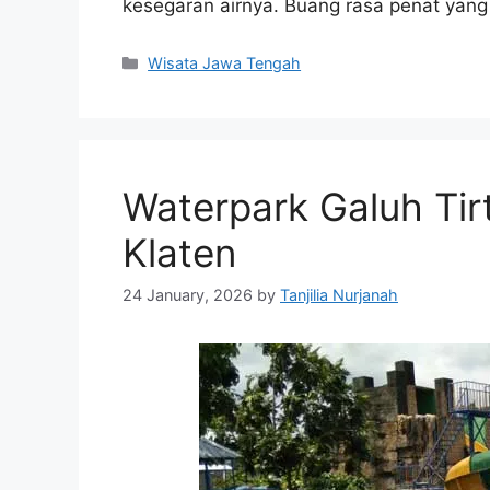
kesegaran airnya. Buang rasa penat yan
Categories
Wisata Jawa Tengah
Waterpark Galuh Ti
Klaten
24 January, 2026
by
Tanjilia Nurjanah