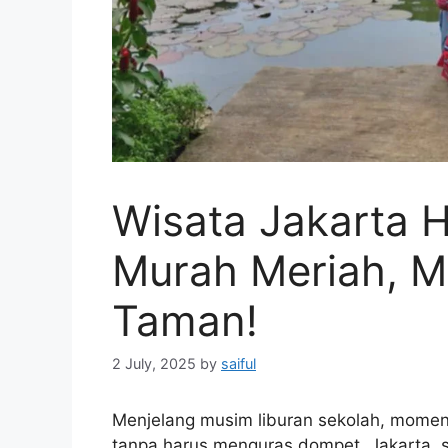
Wisata Jakarta 
Murah Meriah, 
Taman!
2 July, 2025
by
saiful
Menjelang musim liburan sekolah, mome
tanpa harus menguras dompet. Jakarta, s