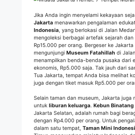
Jika Anda ingin menyelami kekayaan sej
Jakarta
menawarkan pengalaman edukati
Indonesia
, yang berlokasi di Jalan Meda
mengoleksi berbagai artefak sejarah da
Rp15.000 per orang. Bergeser ke Jakarta
mengunjungi
Museum Fatahillah
di Jala
menampilkan benda-benda pusaka dari er
ekonomis, Rp5.000 saja. Tak jauh dari s
Tua Jakarta, tempat Anda bisa melihat ko
juga dengan tiket masuk Rp5.000 per ora
Selain taman dan museum, Jakarta juga 
untuk
liburan keluarga
.
Kebun Binatang
Jakarta Selatan, adalah rumah bagi bera
dengan Rp4.000 per orang. Untuk penga
dalam satu tempat,
Taman Mini Indonesi