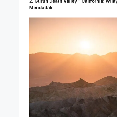
2.
Gurun Death Valley – California: Wi
Mendadak