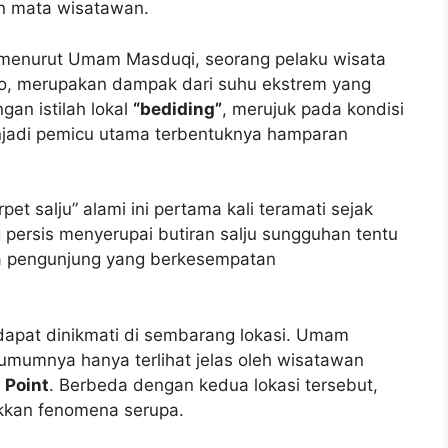
an mata wisatawan.
, menurut Umam Masduqi, seorang pelaku wisata
o, merupakan dampak dari suhu ekstrem yang
an istilah lokal
“bediding”
, merujuk pada kondisi
njadi pemicu utama terbentuknya hamparan
salju” alami ini pertama kali teramati sejak
 persis menyerupai butiran salju sungguhan tentu
ra pengunjung yang berkesempatan
dapat dinikmati di sembarang lokasi. Umam
umumnya hanya terlihat jelas oleh wisatawan
 Point
. Berbeda dengan kedua lokasi tersebut,
ukkan fenomena serupa.