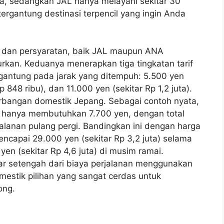
ra, sedangkan JAL hanya melayani sekitar 30
tergantung destinasi terpencil yang ingin Anda
 dan persyaratan, baik JAL maupun ANA
kan. Keduanya menerapkan tiga tingkatan tarif
antung pada jarak yang ditempuh: 5.500 yen
p 848 ribu), dan 11.000 yen (sekitar Rp 1,2 juta).
nerbangan domestik Jepang. Sebagai contoh nyata,
a hanya membutuhkan 7.700 yen, dengan total
rjalanan pulang pergi. Bandingkan ini dengan harga
encapai 29.000 yen (sekitar Rp 3,2 juta) selama
en (sekitar Rp 4,6 juta) di musim ramai.
itar setengah dari biaya perjalanan menggunakan
estik pilihan yang sangat cerdas untuk
ong.