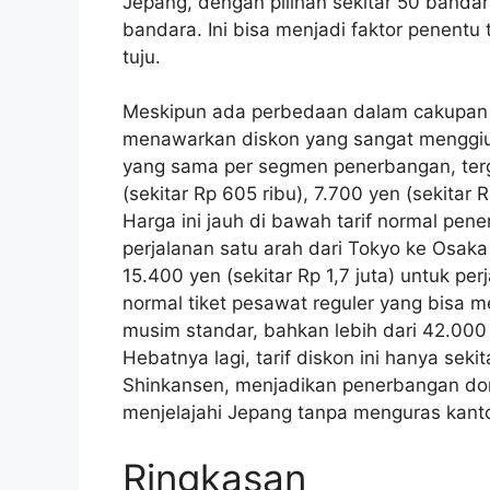
Jepang, dengan pilihan sekitar 50 banda
bandara. Ini bisa menjadi faktor penentu 
tuju.
Meskipun ada perbedaan dalam cakupan
menawarkan diskon yang sangat menggiur
yang sama per segmen penerbangan, terg
(sekitar Rp 605 ribu), 7.700 yen (sekitar R
Harga ini jauh di bawah tarif normal pe
perjalanan satu arah dari Tokyo ke Osak
15.400 yen (sekitar Rp 1,7 juta) untuk pe
normal tiket pesawat reguler yang bisa m
musim standar, bahkan lebih dari 42.000 y
Hebatnya lagi, tarif diskon ini hanya sek
Shinkansen, menjadikan penerbangan dom
menjelajahi Jepang tanpa menguras kant
Ringkasan