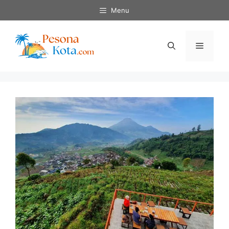
Skip
Menu
to
content
Menu