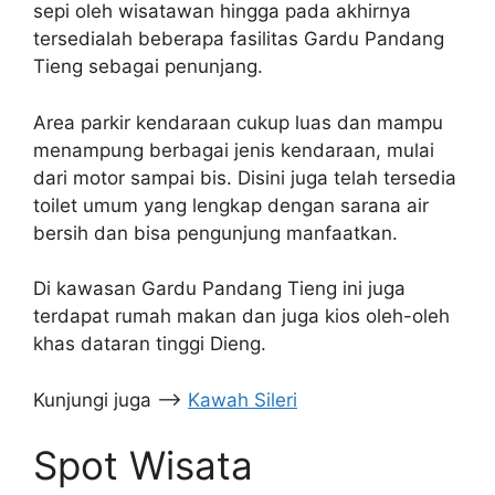
sepi oleh wisatawan hingga pada akhirnya
tersedialah beberapa fasilitas Gardu Pandang
Tieng sebagai penunjang.
Area parkir kendaraan cukup luas dan mampu
menampung berbagai jenis kendaraan, mulai
dari motor sampai bis. Disini juga telah tersedia
toilet umum yang lengkap dengan sarana air
bersih dan bisa pengunjung manfaatkan.
Di kawasan Gardu Pandang Tieng ini juga
terdapat rumah makan dan juga kios oleh-oleh
khas dataran tinggi Dieng.
Kunjungi juga –>
Kawah Sileri
Spot Wisata