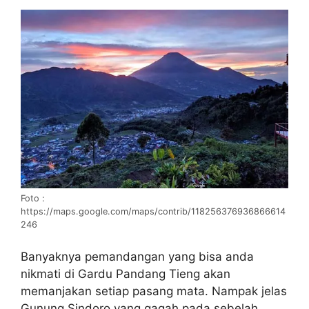
Foto :
https://maps.google.com/maps/contrib/118256376936866614
246
Banyaknya pemandangan yang bisa anda
nikmati di Gardu Pandang Tieng akan
memanjakan setiap pasang mata. Nampak jelas
Gunung Sindoro yang gagah pada sebelah