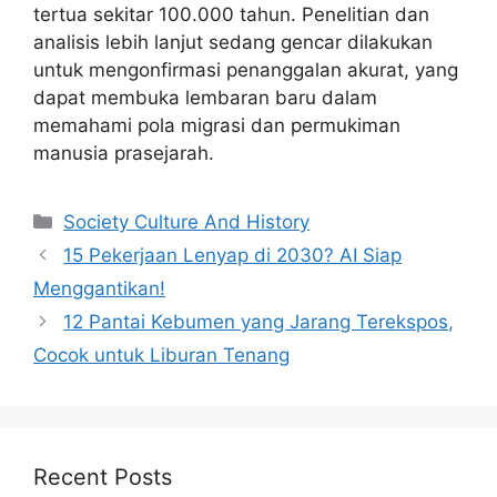
tertua sekitar 100.000 tahun. Penelitian dan
analisis lebih lanjut sedang gencar dilakukan
untuk mengonfirmasi penanggalan akurat, yang
dapat membuka lembaran baru dalam
memahami pola migrasi dan permukiman
manusia prasejarah.
Categories
Society Culture And History
15 Pekerjaan Lenyap di 2030? AI Siap
Menggantikan!
12 Pantai Kebumen yang Jarang Terekspos,
Cocok untuk Liburan Tenang
Recent Posts