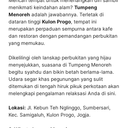
Mencari tempat untuk menenangkan diri sambil
menikmati keindahan alam?
Tumpeng
Menoreh
adalah jawabannya. Terletak di
dataran tinggi
Kulon Progo
, tempat ini
merupakan perpaduan sempurna antara kafe
dan restoran dengan pemandangan perbukitan
yang memukau.
Dikelilingi oleh lanskap perbukitan yang hijau
menyejukkan, suasana di Tumpeng Menoreh
begitu syahdu dan bikin betah berlama-lama.
Udara segar khas pegunungan yang sulit
ditemukan di tengah hiruk pikuk perkotaan akan
melengkapi pengalaman relaksasi Anda di sini.
Lokasi:
Jl. Kebun Teh Nglinggo, Sumbersari,
Kec. Samigaluh, Kulon Progo, Jogja.