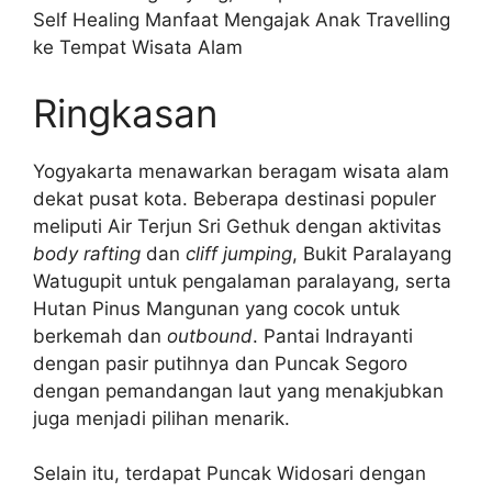
Self Healing Manfaat Mengajak Anak Travelling
ke Tempat Wisata Alam
Ringkasan
Yogyakarta menawarkan beragam wisata alam
dekat pusat kota. Beberapa destinasi populer
meliputi Air Terjun Sri Gethuk dengan aktivitas
body rafting
dan
cliff jumping
, Bukit Paralayang
Watugupit untuk pengalaman paralayang, serta
Hutan Pinus Mangunan yang cocok untuk
berkemah dan
outbound
. Pantai Indrayanti
dengan pasir putihnya dan Puncak Segoro
dengan pemandangan laut yang menakjubkan
juga menjadi pilihan menarik.
Selain itu, terdapat Puncak Widosari dengan