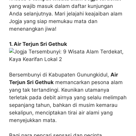
yang wajib masuk dalam daftar kunjungan
Anda selanjutnya. Mari jelajahi keajaiban alam
Jogja yang siap memukau mata dan
menenangkan jiwa!
1. Air Terjun Sri Gethuk
Bersembunyi di Kabupaten Gunungkidul,
Air
Terjun Sri Gethuk
memancarkan pesona alam
yang tak tertandingi. Keunikan utamanya
terletak pada debit airnya yang selalu melimpah
sepanjang tahun, bahkan di musim kemarau
sekalipun, menciptakan tirai air alami yang
menyejukkan mata.
Bagi para pencari sensasi dan pecinta