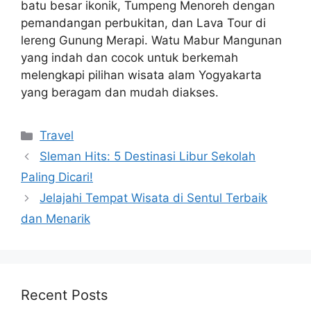
batu besar ikonik, Tumpeng Menoreh dengan
pemandangan perbukitan, dan Lava Tour di
lereng Gunung Merapi. Watu Mabur Mangunan
yang indah dan cocok untuk berkemah
melengkapi pilihan wisata alam Yogyakarta
yang beragam dan mudah diakses.
Categories
Travel
Sleman Hits: 5 Destinasi Libur Sekolah
Paling Dicari!
Jelajahi Tempat Wisata di Sentul Terbaik
dan Menarik
Recent Posts