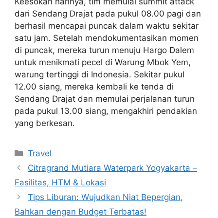
Keesokan harinya, tim memulai summit attack
dari Sendang Drajat pada pukul 08.00 pagi dan
berhasil mencapai puncak dalam waktu sekitar
satu jam. Setelah mendokumentasikan momen
di puncak, mereka turun menuju Hargo Dalem
untuk menikmati pecel di Warung Mbok Yem,
warung tertinggi di Indonesia. Sekitar pukul
12.00 siang, mereka kembali ke tenda di
Sendang Drajat dan memulai perjalanan turun
pada pukul 13.00 siang, mengakhiri pendakian
yang berkesan.
Categories
Travel
Citragrand Mutiara Waterpark Yogyakarta –
Fasilitas, HTM & Lokasi
Tips Liburan: Wujudkan Niat Bepergian,
Bahkan dengan Budget Terbatas!