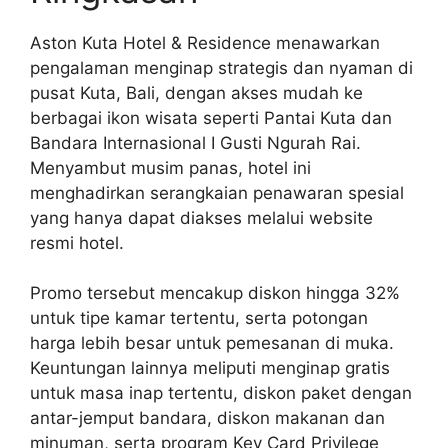
Aston Kuta Hotel & Residence menawarkan
pengalaman menginap strategis dan nyaman di
pusat Kuta, Bali, dengan akses mudah ke
berbagai ikon wisata seperti Pantai Kuta dan
Bandara Internasional I Gusti Ngurah Rai.
Menyambut musim panas, hotel ini
menghadirkan serangkaian penawaran spesial
yang hanya dapat diakses melalui website
resmi hotel.
Promo tersebut mencakup diskon hingga 32%
untuk tipe kamar tertentu, serta potongan
harga lebih besar untuk pemesanan di muka.
Keuntungan lainnya meliputi menginap gratis
untuk masa inap tertentu, diskon paket dengan
antar-jemput bandara, diskon makanan dan
minuman, serta program Key Card Privilege