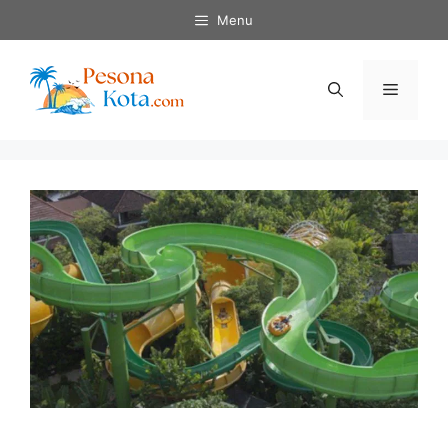
Skip
Menu
to
content
Menu