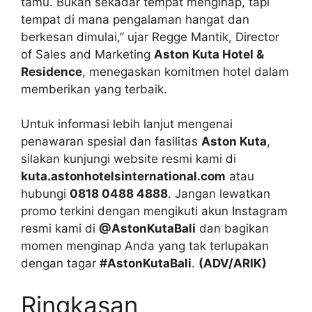
tamu. Bukan sekadar tempat menginap, tapi
tempat di mana pengalaman hangat dan
berkesan dimulai,” ujar Regge Mantik, Director
of Sales and Marketing
Aston Kuta Hotel &
Residence
, menegaskan komitmen hotel dalam
memberikan yang terbaik.
Untuk informasi lebih lanjut mengenai
penawaran spesial dan fasilitas
Aston Kuta
,
silakan kunjungi website resmi kami di
kuta.astonhotelsinternational.com
atau
hubungi
0818 0488 4888
. Jangan lewatkan
promo terkini dengan mengikuti akun Instagram
resmi kami di
@AstonKutaBali
dan bagikan
momen menginap Anda yang tak terlupakan
dengan tagar
#AstonKutaBali
.
(ADV/ARIK)
Ringkasan