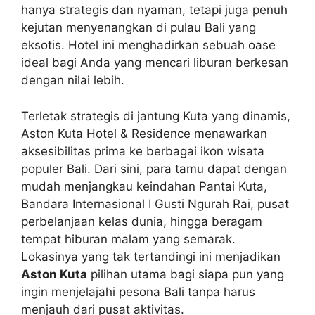
hanya strategis dan nyaman, tetapi juga penuh
kejutan menyenangkan di pulau Bali yang
eksotis. Hotel ini menghadirkan sebuah oase
ideal bagi Anda yang mencari liburan berkesan
dengan nilai lebih.
Terletak strategis di jantung Kuta yang dinamis,
Aston Kuta Hotel & Residence menawarkan
aksesibilitas prima ke berbagai ikon wisata
populer Bali. Dari sini, para tamu dapat dengan
mudah menjangkau keindahan Pantai Kuta,
Bandara Internasional I Gusti Ngurah Rai, pusat
perbelanjaan kelas dunia, hingga beragam
tempat hiburan malam yang semarak.
Lokasinya yang tak tertandingi ini menjadikan
Aston Kuta
pilihan utama bagi siapa pun yang
ingin menjelajahi pesona Bali tanpa harus
menjauh dari pusat aktivitas.