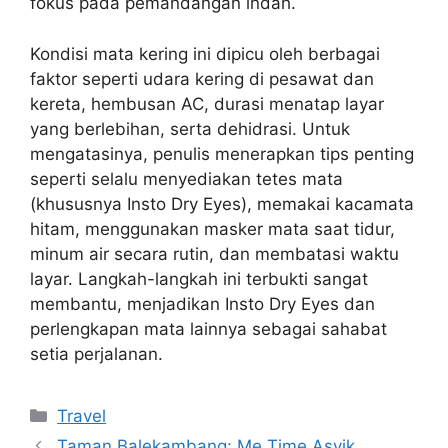
fokus pada pemandangan indah.
Kondisi mata kering ini dipicu oleh berbagai
faktor seperti udara kering di pesawat dan
kereta, hembusan AC, durasi menatap layar
yang berlebihan, serta dehidrasi. Untuk
mengatasinya, penulis menerapkan tips penting
seperti selalu menyediakan tetes mata
(khususnya Insto Dry Eyes), memakai kacamata
hitam, menggunakan masker mata saat tidur,
minum air secara rutin, dan membatasi waktu
layar. Langkah-langkah ini terbukti sangat
membantu, menjadikan Insto Dry Eyes dan
perlengkapan mata lainnya sebagai sahabat
setia perjalanan.
Categories
Travel
Taman Balekambang: Me Time Asyik,