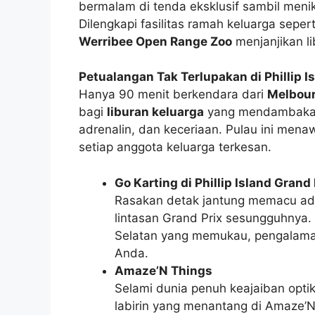
bermalam di tenda eksklusif sambil menik
Dilengkapi fasilitas ramah keluarga sepert
Werribee Open Range Zoo
menjanjikan l
Petualangan Tak Terlupakan di Phillip I
Hanya 90 menit berkendara dari
Melbou
bagi
liburan keluarga
yang mendambakan
adrenalin, dan keceriaan. Pulau ini me
setiap anggota keluarga terkesan.
Go Karting di Phillip Island Grand 
Rasakan detak jantung memacu adren
lintasan Grand Prix sesungguhnya
Selatan yang memukau, pengalaman
Anda.
Amaze’N Things
Selami dunia penuh keajaiban opti
labirin yang menantang di Amaze’N