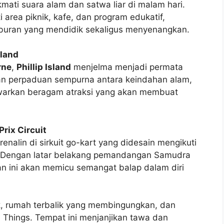
mati suara alam dan satwa liar di malam hari.
i area piknik, kafe, dan program edukatif,
iburan yang mendidik sekaligus menyenangkan.
sland
rne
,
Phillip Island
menjelma menjadi permata
 perpaduan sempurna antara keindahan alam,
nawarkan beragam atraksi yang akan membuat
Prix Circuit
alin di sirkuit go-kart yang didesain mengikuti
. Dengan latar belakang pemandangan Samudra
 ini akan memicu semangat balap dalam diri
k, rumah terbalik yang membingungkan, dan
 Things. Tempat ini menjanjikan tawa dan