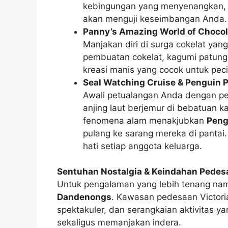
kebingungan yang menyenangkan, t
akan menguji keseimbangan Anda.
Panny’s Amazing World of Choco
Manjakan diri di surga cokelat yang
pembuatan cokelat, kagumi patung-
kreasi manis yang cocok untuk pecin
Seal Watching Cruise & Penguin 
Awali petualangan Anda dengan p
anjing laut berjemur di bebatuan 
fenomena alam menakjubkan
Peng
pulang ke sarang mereka di pantai
hati setiap anggota keluarga.
Sentuhan Nostalgia & Keindahan Pedesa
Untuk pengalaman yang lebih tenang nam
Dandenongs
. Kawasan pedesaan Victori
spektakuler, dan serangkaian aktivitas
sekaligus memanjakan indera.