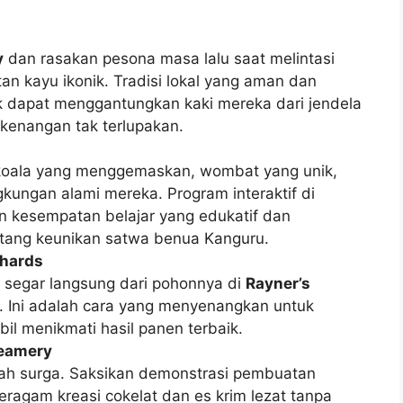
y
dan rasakan pesona masa lalu saat melintasi
n kayu ikonik. Tradisi lokal yang aman dan
 dapat menggantungkan kaki mereka dari jendela
 kenangan tak terlupakan.
i koala yang menggemaskan, wombat yang unik,
gkungan alami mereka. Program interaktif di
kesempatan belajar yang edukatif dan
tang keunikan satwa benua Kanguru.
chards
segar langsung dari pohonnya di
Rayner’s
. Ini adalah cara yang menyenangkan untuk
bil menikmati hasil panen terbaik.
reamery
alah surga. Saksikan demonstrasi pembuatan
eragam kreasi cokelat dan es krim lezat tanpa