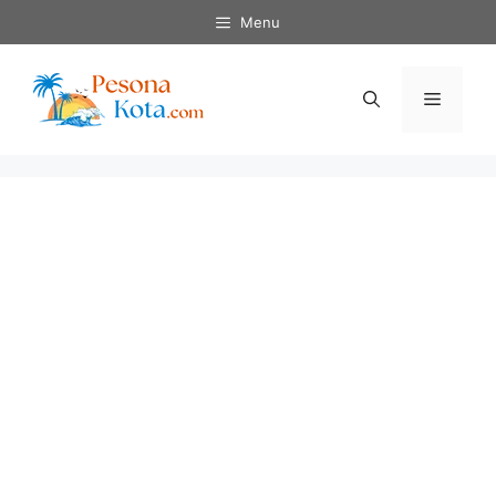
Skip
Menu
to
content
Menu