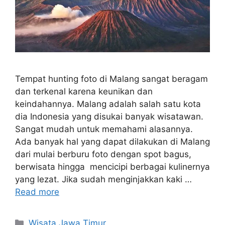
Tempat hunting foto di Malang sangat beragam
dan terkenal karena keunikan dan
keindahannya. Malang adalah salah satu kota
dia Indonesia yang disukai banyak wisatawan.
Sangat mudah untuk memahami alasannya.
Ada banyak hal yang dapat dilakukan di Malang
dari mulai berburu foto dengan spot bagus,
berwisata hingga mencicipi berbagai kulinernya
yang lezat. Jika sudah menginjakkan kaki …
Read more
Categories
Wisata Jawa Timur