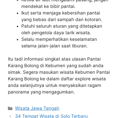
mendekat ke bibir pantai.
Ikut serta menjaga kebersihan pantai
yang bebas dari sampah dan kotoran.
Patuhi seluruh aturan yang ditetapkan
oleh pengelola daya tarik wisata.
Selalu memperhatikan keselamatan
selama jalan-jalan saat liburan.
Itu tadi informasi singkat atas ulasan Pantai
Karang Bolong di Kebumen yang sudah anda
simak. Segera masukan wisata Kebumen Pantai
Karang Bolong ke dalam daftar explore wisata
anda selanjutnya untuk menyaksikan ragam
panorama yang mengagumkan.
Categories
Wisata Jawa Tengah
34 Tempat Wisata di Solo Terbaru