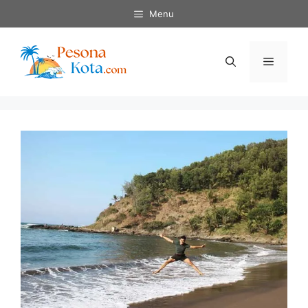
Skip
Menu
to
content
Menu