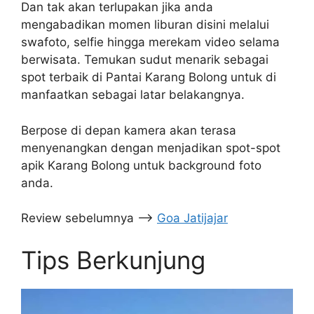
Dan tak akan terlupakan jika anda
mengabadikan momen liburan disini melalui
swafoto, selfie hingga merekam video selama
berwisata. Temukan sudut menarik sebagai
spot terbaik di Pantai Karang Bolong untuk di
manfaatkan sebagai latar belakangnya.
Berpose di depan kamera akan terasa
menyenangkan dengan menjadikan spot-spot
apik Karang Bolong untuk background foto
anda.
Review sebelumnya –>
Goa Jatijajar
Tips Berkunjung