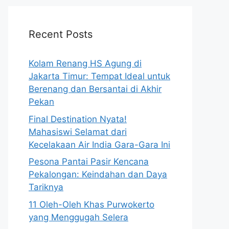
Recent Posts
Kolam Renang HS Agung di
Jakarta Timur: Tempat Ideal untuk
Berenang dan Bersantai di Akhir
Pekan
Final Destination Nyata!
Mahasiswi Selamat dari
Kecelakaan Air India Gara-Gara Ini
Pesona Pantai Pasir Kencana
Pekalongan: Keindahan dan Daya
Tariknya
11 Oleh-Oleh Khas Purwokerto
yang Menggugah Selera