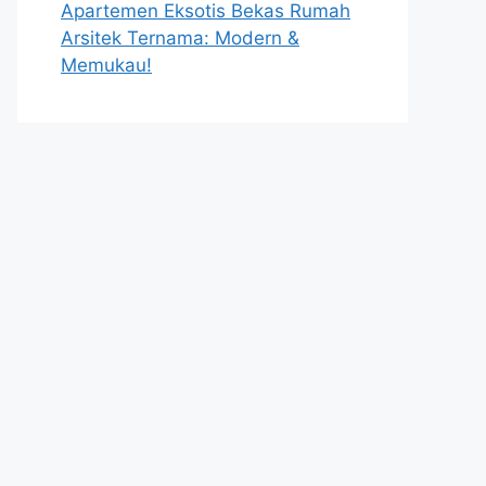
Apartemen Eksotis Bekas Rumah
Arsitek Ternama: Modern &
Memukau!