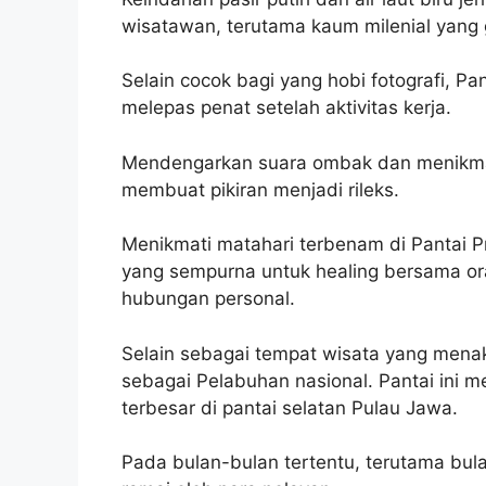
wisatawan, terutama kaum milenial yang 
Selain cocok bagi yang hobi fotografi, Pa
melepas penat setelah aktivitas kerja.
Mendengarkan suara ombak dan menikmati
membuat pikiran menjadi rileks.
Menikmati matahari terbenam di Pantai P
yang sempurna untuk healing bersama or
hubungan personal.
Selain sebagai tempat wisata yang menakj
sebagai Pelabuhan nasional. Pantai ini 
terbesar di pantai selatan Pulau Jawa.
Pada bulan-bulan tertentu, terutama bula