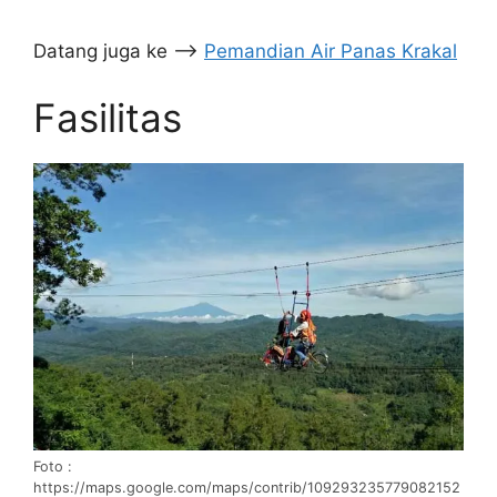
Datang juga ke –>
Pemandian Air Panas Krakal
Fasilitas
Foto :
https://maps.google.com/maps/contrib/109293235779082152