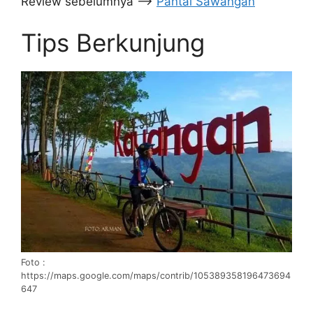
Review sebelumnya –>
Pantai Sawangan
Tips Berkunjung
Foto :
https://maps.google.com/maps/contrib/105389358196473694
647