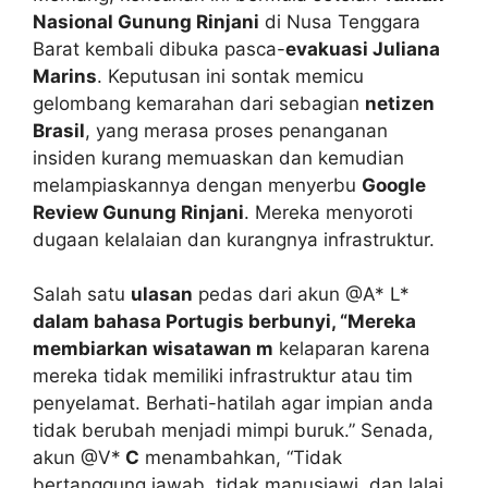
Nasional Gunung Rinjani
di Nusa Tenggara
Barat kembali dibuka pasca-
evakuasi Juliana
Marins
. Keputusan ini sontak memicu
gelombang kemarahan dari sebagian
netizen
Brasil
, yang merasa proses penanganan
insiden kurang memuaskan dan kemudian
melampiaskannya dengan menyerbu
Google
Review Gunung Rinjani
. Mereka menyoroti
dugaan kelalaian dan kurangnya infrastruktur.
Salah satu
ulasan
pedas dari akun @A* L*
dalam bahasa Portugis berbunyi, “Mereka
membiarkan wisatawan m
kelaparan karena
mereka tidak memiliki infrastruktur atau tim
penyelamat. Berhati-hatilah agar impian anda
tidak berubah menjadi mimpi buruk.” Senada,
akun @V*
C
menambahkan, “Tidak
bertanggung jawab, tidak manusiawi, dan lalai