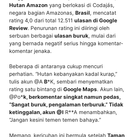
Hutan Amazon
yang berlokasi di Codajás,
negara bagian Amazonas,
Brasil
, mencatat
rating 4,0 dari total 12.511
ulasan di Google
Review
. Penurunan rating ini diiringi oleh
serbuan berbagai
ulasan buruk
, mulai dari
yang bernada negatif serius hingga komentar-
komentar jenaka.
Beberapa di antaranya cukup mencuri
perhatian. “Hutan kebanyakan kadal kurap,”
tulis akun @A
B
*K, sembari menyematkan
rating satu bintang di
Google Maps
. Akun lain,
@Po*
k, berkomentar singkat namun pedas,
“Sangat buruk, pengalaman terburuk.” Tidak
ketinggalan, akun @I
R**A menambahkan,
“Jangan kesini temen temen bahaya.”
Memang, kericuhan ini bermula setelah
Taman