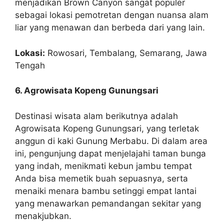
menjadikan Brown Canyon sangat populer
sebagai lokasi pemotretan dengan nuansa alam
liar yang menawan dan berbeda dari yang lain.
Lokasi:
Rowosari, Tembalang, Semarang, Jawa
Tengah
6. Agrowisata Kopeng Gunungsari
Destinasi wisata alam berikutnya adalah
Agrowisata Kopeng Gunungsari, yang terletak
anggun di kaki Gunung Merbabu. Di dalam area
ini, pengunjung dapat menjelajahi taman bunga
yang indah, menikmati kebun jambu tempat
Anda bisa memetik buah sepuasnya, serta
menaiki menara bambu setinggi empat lantai
yang menawarkan pemandangan sekitar yang
menakjubkan.