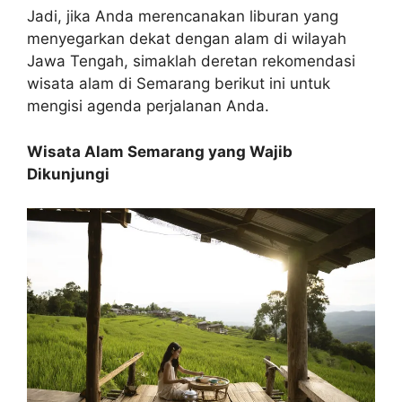
Jadi, jika Anda merencanakan liburan yang
menyegarkan dekat dengan alam di wilayah
Jawa Tengah, simaklah deretan rekomendasi
wisata alam di Semarang berikut ini untuk
mengisi agenda perjalanan Anda.
Wisata Alam Semarang yang Wajib
Dikunjungi