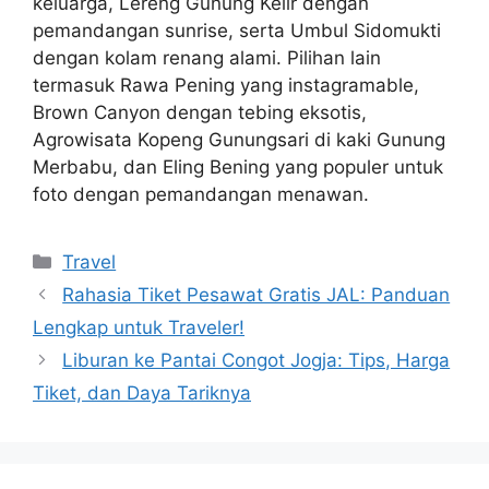
keluarga, Lereng Gunung Kelir dengan
pemandangan sunrise, serta Umbul Sidomukti
dengan kolam renang alami. Pilihan lain
termasuk Rawa Pening yang instagramable,
Brown Canyon dengan tebing eksotis,
Agrowisata Kopeng Gunungsari di kaki Gunung
Merbabu, dan Eling Bening yang populer untuk
foto dengan pemandangan menawan.
Categories
Travel
Rahasia Tiket Pesawat Gratis JAL: Panduan
Lengkap untuk Traveler!
Liburan ke Pantai Congot Jogja: Tips, Harga
Tiket, dan Daya Tariknya