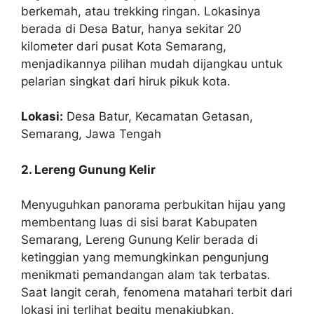
berkemah, atau trekking ringan. Lokasinya
berada di Desa Batur, hanya sekitar 20
kilometer dari pusat Kota Semarang,
menjadikannya pilihan mudah dijangkau untuk
pelarian singkat dari hiruk pikuk kota.
Lokasi:
Desa Batur, Kecamatan Getasan,
Semarang, Jawa Tengah
2. Lereng Gunung Kelir
Menyuguhkan panorama perbukitan hijau yang
membentang luas di sisi barat Kabupaten
Semarang, Lereng Gunung Kelir berada di
ketinggian yang memungkinkan pengunjung
menikmati pemandangan alam tak terbatas.
Saat langit cerah, fenomena matahari terbit dari
lokasi ini terlihat begitu menakjubkan,