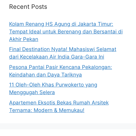
Recent Posts
Kolam Renang HS Agung di Jakarta Timur:
Tempat Ideal untuk Berenang dan Bersantai di
Akhir Pekan
Final Destination Nyata! Mahasiswi Selamat
dari Kecelakaan Air India Gara-Gara Ini
Pesona Pantai Pasir Kencana Pekalongan:
Keindahan dan Daya Tariknya
11 Oleh-Oleh Khas Purwokerto yang
Menggugah Selera
Apartemen Eksotis Bekas Rumah Arsitek
Ternama: Modern & Memukau!