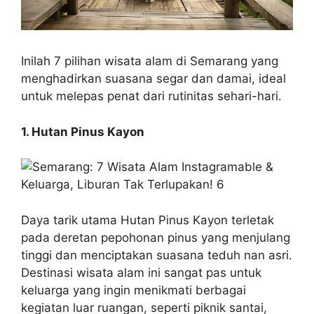
Inilah 7 pilihan wisata alam di Semarang yang
menghadirkan suasana segar dan damai, ideal
untuk melepas penat dari rutinitas sehari-hari.
1. Hutan Pinus Kayon
Daya tarik utama Hutan Pinus Kayon terletak
pada deretan pepohonan pinus yang menjulang
tinggi dan menciptakan suasana teduh nan asri.
Destinasi wisata alam ini sangat pas untuk
keluarga yang ingin menikmati berbagai
kegiatan luar ruangan, seperti piknik santai,