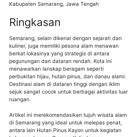
Kabupaten Semarang, Jawa Tengah
Ringkasan
Semarang, selain dikenal dengan sejarah dan
kuliner, juga memiliki pesona alam menawan
berkat lokasinya yang strategis di antara
pegunungan dan dataran rendah. Kota ini
menawarkan lanskap beragam seperti
perbukitan hijau, hutan pinus, dan danau alami.
Destinasi alam di dataran tinggi dengan iklim
sejuk sangat cocok untuk berbagai aktivitas luar
ruangan.
Artikel ini merekomendasikan tujuh wisata alam
di Semarang yang ideal untuk melepas penat,
antara lain Hutan Pinus Kayon untuk kegiatan