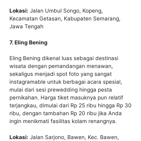
Lokasi:
Jalan Umbul Songo, Kopeng,
Kecamatan Getasan, Kabupaten Semarang,
Jawa Tengah
7. Eling Bening
Eling Bening dikenal luas sebagai destinasi
wisata dengan pemandangan menawan,
sekaligus menjadi spot foto yang sangat
instagramable untuk berbagai acara spesial,
mulai dari sesi prewedding hingga pesta
pernikahan. Harga tiket masuknya pun relatif
terjangkau, dimulai dari Rp 25 ribu hingga Rp 30
ribu, dengan tambahan Rp 20 ribu jika Anda
ingin menikmati fasilitas kolam renangnya.
Lokasi:
Jalan Sarjono, Bawen, Kec. Bawen,