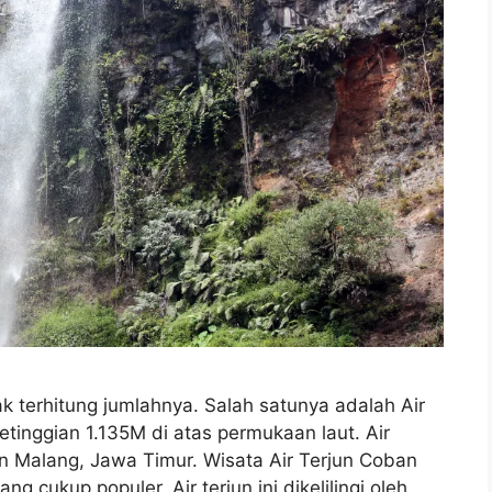
k terhitung jumlahnya. Salah satunya adalah Air
tinggian 1.135M di atas permukaan laut. Air
n Malang, Jawa Timur. Wisata Air Terjun Coban
g cukup populer. Air terjun ini dikelilingi oleh