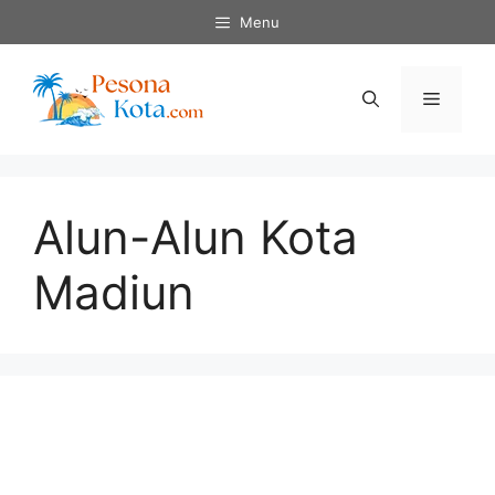
Skip
Menu
to
content
Menu
Alun-Alun Kota
Madiun