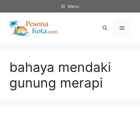
Skip
Menu
to
content
Menu
bahaya mendaki
gunung merapi