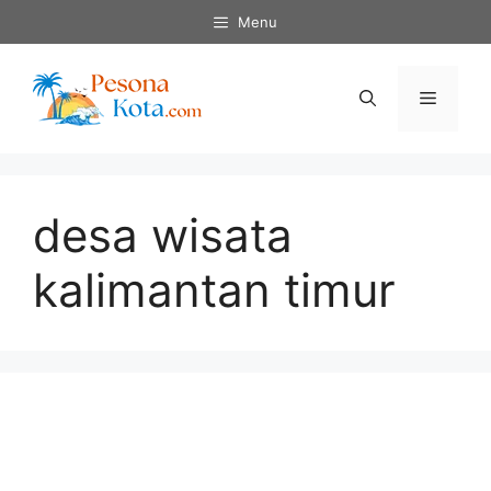
Skip
Menu
to
content
Menu
desa wisata
kalimantan timur