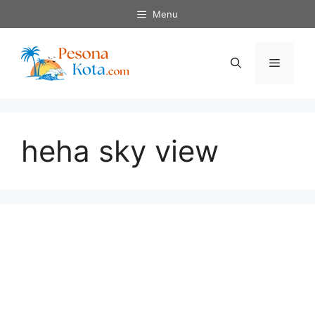
Skip
Menu
to
content
Menu
heha sky view