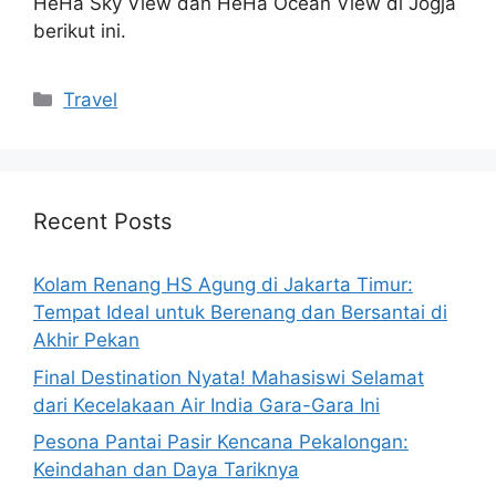
HeHa Sky View dan HeHa Ocean View di Jogja
berikut ini.
Categories
Travel
Recent Posts
Kolam Renang HS Agung di Jakarta Timur:
Tempat Ideal untuk Berenang dan Bersantai di
Akhir Pekan
Final Destination Nyata! Mahasiswi Selamat
dari Kecelakaan Air India Gara-Gara Ini
Pesona Pantai Pasir Kencana Pekalongan:
Keindahan dan Daya Tariknya