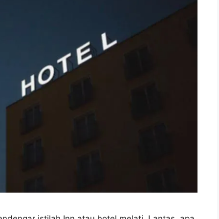
ndengar istilah Inn atau hotel melati. Lantas, apa