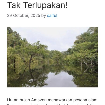
Tak Terlupakan!
29 October, 2025
by
saiful
Hutan hujan Amazon menawarkan pesona alam