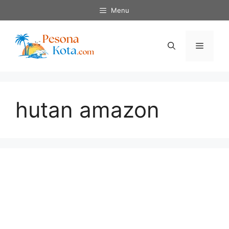
Skip
Menu
to
content
Menu
hutan amazon