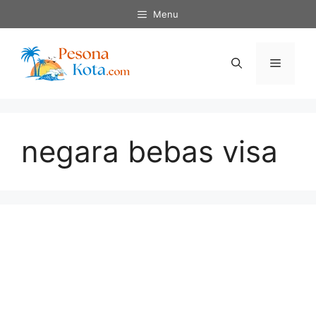
Skip
Menu
to
content
Menu
negara bebas visa