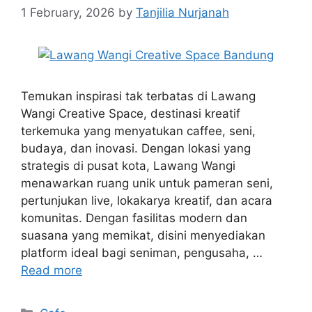
1 February, 2026
by
Tanjilia Nurjanah
Temukan inspirasi tak terbatas di Lawang
Wangi Creative Space, destinasi kreatif
terkemuka yang menyatukan caffee, seni,
budaya, dan inovasi. Dengan lokasi yang
strategis di pusat kota, Lawang Wangi
menawarkan ruang unik untuk pameran seni,
pertunjukan live, lokakarya kreatif, dan acara
komunitas. Dengan fasilitas modern dan
suasana yang memikat, disini menyediakan
platform ideal bagi seniman, pengusaha, …
Read more
Categories