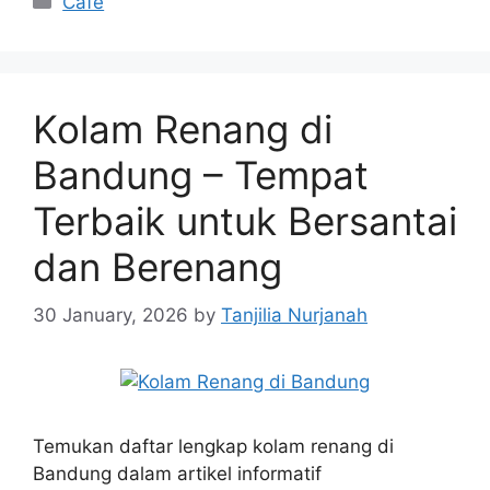
Cafe
Kolam Renang di
Bandung – Tempat
Terbaik untuk Bersantai
dan Berenang
30 January, 2026
by
Tanjilia Nurjanah
Temukan daftar lengkap kolam renang di
Bandung dalam artikel informatif