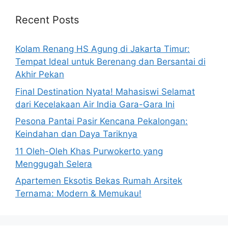
Recent Posts
Kolam Renang HS Agung di Jakarta Timur:
Tempat Ideal untuk Berenang dan Bersantai di
Akhir Pekan
Final Destination Nyata! Mahasiswi Selamat
dari Kecelakaan Air India Gara-Gara Ini
Pesona Pantai Pasir Kencana Pekalongan:
Keindahan dan Daya Tariknya
11 Oleh-Oleh Khas Purwokerto yang
Menggugah Selera
Apartemen Eksotis Bekas Rumah Arsitek
Ternama: Modern & Memukau!