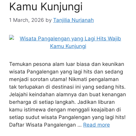
Kamu Kunjungi
1 March, 2026
by
Tanjilia Nurjanah
Temukan pesona alam luar biasa dan keunikan
wisata Pangalengan yang lagi hits dan sedang
menjadi sorotan utama! Nikmati pengalaman
tak terlupakan di destinasi ini yang sedang hits.
Jelajahi keindahan alamnya dan buat kenangan
berharga di setiap langkah. Jadikan liburan
kamu istimewa dengan menggali keajaiban di
setiap sudut wisata Pangalengan yang lagi hits!
Daftar Wisata Pangalengan …
Read more