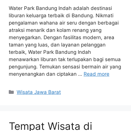
Water Park Bandung Indah adalah destinasi
liburan keluarga terbaik di Bandung. Nikmati
pengalaman wahana air seru dengan berbagai
atraksi menarik dan kolam renang yang
menyegarkan. Dengan fasilitas modern, area
taman yang luas, dan layanan pelanggan
terbaik, Water Park Bandung Indah
menawarkan liburan tak terlupakan bagi semua
pengunjung. Temukan sensasi bermain air yang
menyenangkan dan ciptakan …
Read more
Categories
Wisata Jawa Barat
Tempat Wisata di