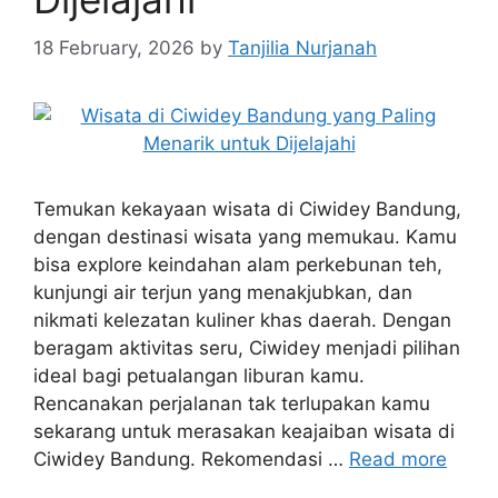
18 February, 2026
by
Tanjilia Nurjanah
Temukan kekayaan wisata di Ciwidey Bandung,
dengan destinasi wisata yang memukau. Kamu
bisa explore keindahan alam perkebunan teh,
kunjungi air terjun yang menakjubkan, dan
nikmati kelezatan kuliner khas daerah. Dengan
beragam aktivitas seru, Ciwidey menjadi pilihan
ideal bagi petualangan liburan kamu.
Rencanakan perjalanan tak terlupakan kamu
sekarang untuk merasakan keajaiban wisata di
Ciwidey Bandung. Rekomendasi …
Read more