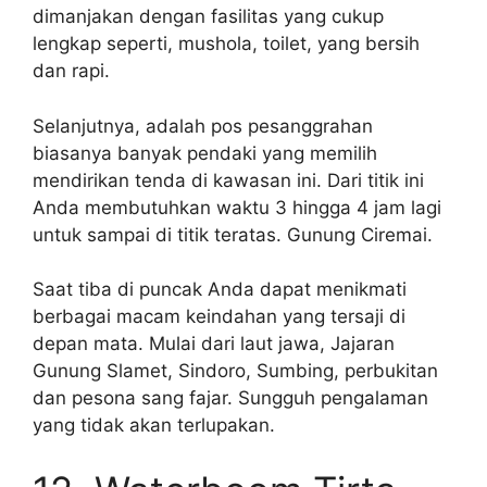
dimanjakan dengan fasilitas yang cukup
lengkap seperti, mushola, toilet, yang bersih
dan rapi.
Selanjutnya, adalah pos pesanggrahan
biasanya banyak pendaki yang memilih
mendirikan tenda di kawasan ini. Dari titik ini
Anda membutuhkan waktu 3 hingga 4 jam lagi
untuk sampai di titik teratas. Gunung Ciremai.
Saat tiba di puncak Anda dapat menikmati
berbagai macam keindahan yang tersaji di
depan mata. Mulai dari laut jawa, Jajaran
Gunung Slamet, Sindoro, Sumbing, perbukitan
dan pesona sang fajar. Sungguh pengalaman
yang tidak akan terlupakan.