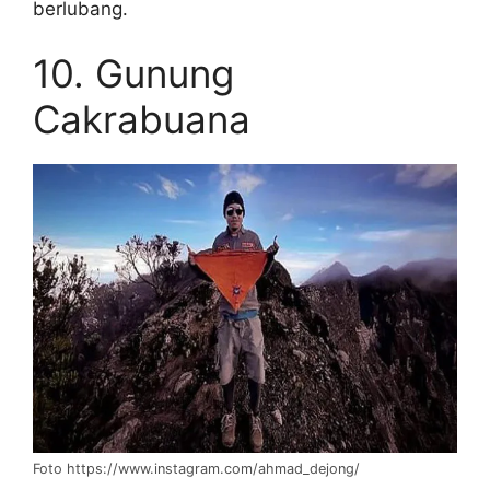
berlubang.
10. Gunung
Cakrabuana
Foto https://www.instagram.com/ahmad_dejong/