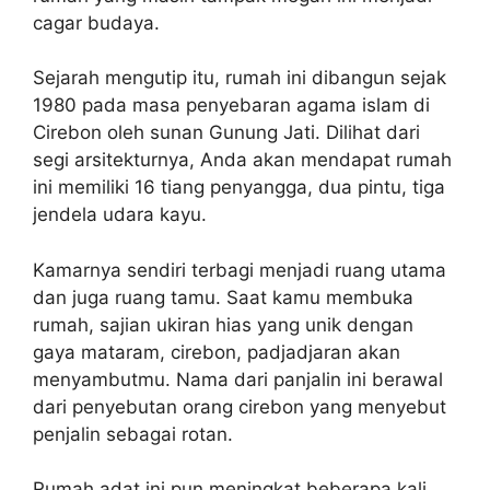
cagar budaya.
Sejarah mengutip itu, rumah ini dibangun sejak
1980 pada masa penyebaran agama islam di
Cirebon oleh sunan Gunung Jati. Dilihat dari
segi arsitekturnya, Anda akan mendapat rumah
ini memiliki 16 tiang penyangga, dua pintu, tiga
jendela udara kayu.
Kamarnya sendiri terbagi menjadi ruang utama
dan juga ruang tamu. Saat kamu membuka
rumah, sajian ukiran hias yang unik dengan
gaya mataram, cirebon, padjadjaran akan
menyambutmu. Nama dari panjalin ini berawal
dari penyebutan orang cirebon yang menyebut
penjalin sebagai rotan.
Rumah adat ini pun meningkat beberapa kali