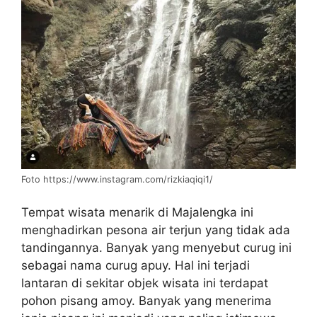
Foto https://www.instagram.com/rizkiaqiqi1/
Tempat wisata menarik di Majalengka ini
menghadirkan pesona air terjun yang tidak ada
tandingannya. Banyak yang menyebut curug ini
sebagai nama curug apuy. Hal ini terjadi
lantaran di sekitar objek wisata ini terdapat
pohon pisang amoy. Banyak yang menerima