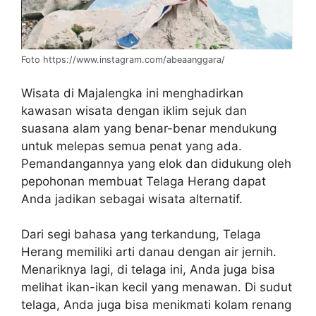
Foto https://www.instagram.com/abeaanggara/
Wisata di Majalengka ini menghadirkan
kawasan wisata dengan iklim sejuk dan
suasana alam yang benar-benar mendukung
untuk melepas semua penat yang ada.
Pemandangannya yang elok dan didukung oleh
pepohonan membuat Telaga Herang dapat
Anda jadikan sebagai wisata alternatif.
Dari segi bahasa yang terkandung, Telaga
Herang memiliki arti danau dengan air jernih.
Menariknya lagi, di telaga ini, Anda juga bisa
melihat ikan-ikan kecil yang menawan. Di sudut
telaga, Anda juga bisa menikmati kolam renang