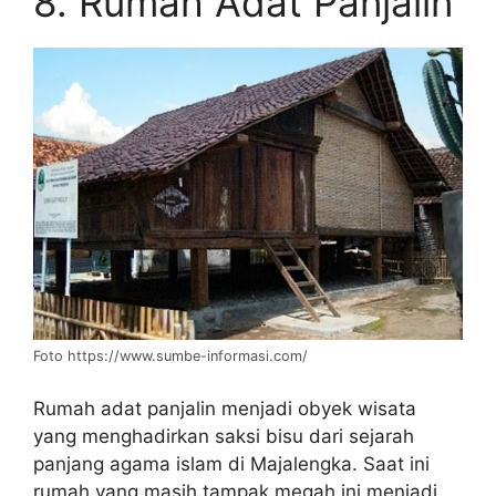
8. Rumah Adat Panjalin
Foto https://www.sumbe-informasi.com/
Rumah adat panjalin menjadi obyek wisata
yang menghadirkan saksi bisu dari sejarah
panjang agama islam di Majalengka. Saat ini
rumah yang masih tampak megah ini menjadi