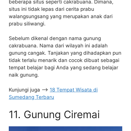
beberapa situs seperti cakrabuana. Dimana,
situs ini tidak lepas dari cerita prabu
walangsungsang yang merupakan anak dari
prabu siliwangi.
Sebelum dikenal dengan nama gunung
cakrabuana. Nama dari wilayah ini adalah
gunung cangak. Tanjakan yang dihadapkan pun
tidak terlalu menarik dan cocok dibuat sebagai
tempat belajar bagi Anda yang sedang belajar
naik gunung.
Kunjungi juga –>
18 Tempat Wisata di
Sumedang Terbaru
11. Gunung Ciremai