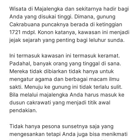
Wisata di Majalengka dan sekitarnya hadir bagi
Anda yang disukai tinggi. Dimana, gunung
Cakrabuana puncaknya berada di ketinggian
1721 mdpl. Konon katanya, kawasan ini menjadi
jejak sejarah yang penting bagi leluhur sunda.
Ini termasuk kawasan ini termasuk keramat.
Padahal, banyak orang yang tinggal di sana.
Mereka tidak dibiarkan tidak hanya untuk
mengatur agama dan berbagai macam ilmu
sakti. Menuju ke gunung ini tidak terlalu sulit.
Bila melalui majalengka Anda harus masuk ke
dusun cakrawati yang menjadi titik awal
pendakian.
Tidak hanya pesona sunsetnya saja yang
mengesankan tetapi Anda juga bisa menikmati