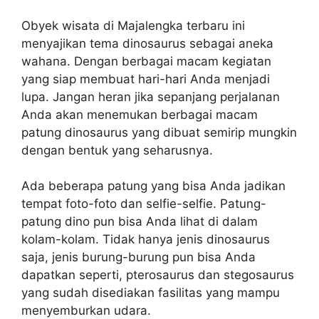
Obyek wisata di Majalengka terbaru ini
menyajikan tema dinosaurus sebagai aneka
wahana. Dengan berbagai macam kegiatan
yang siap membuat hari-hari Anda menjadi
lupa. Jangan heran jika sepanjang perjalanan
Anda akan menemukan berbagai macam
patung dinosaurus yang dibuat semirip mungkin
dengan bentuk yang seharusnya.
Ada beberapa patung yang bisa Anda jadikan
tempat foto-foto dan selfie-selfie. Patung-
patung dino pun bisa Anda lihat di dalam
kolam-kolam. Tidak hanya jenis dinosaurus
saja, jenis burung-burung pun bisa Anda
dapatkan seperti, pterosaurus dan stegosaurus
yang sudah disediakan fasilitas yang mampu
menyemburkan udara.