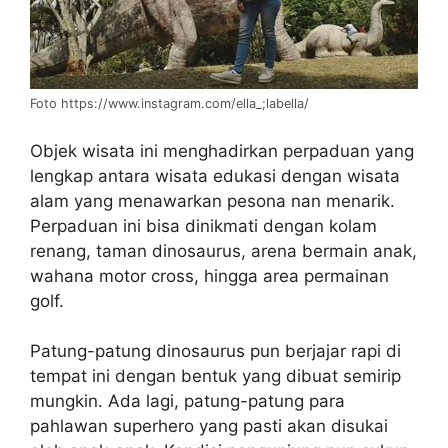
Foto https://www.instagram.com/ella_;labella/
Objek wisata ini menghadirkan perpaduan yang
lengkap antara wisata edukasi dengan wisata
alam yang menawarkan pesona nan menarik.
Perpaduan ini bisa dinikmati dengan kolam
renang, taman dinosaurus, arena bermain anak,
wahana motor cross, hingga area permainan
golf.
Patung-patung dinosaurus pun berjajar rapi di
tempat ini dengan bentuk yang dibuat semirip
mungkin. Ada lagi, patung-patung para
pahlawan superhero yang pasti akan disukai