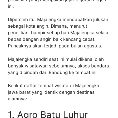
ini.
Diperoleh itu, Majalengka mendapatkan julukan
sebagai kota angin. Dimana, menurut
penelitian, hampir setiap hari Majalengka selalu
bebas dengan angin baik kencang cepat.
Puncaknya akan terjadi pada bulan agustus.
Majalengka sendiri saat ini mulai dikenal oleh
banyak wisatawan sebelumnya, akses bandara
yang dipindah dari Bandung ke tempat ini.
Berikut daftar tempat wisata di Majalengka
jawa barat yang identik dengan destinasi
alamnya:
1. Agro Batu Luhur