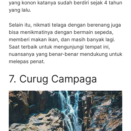
yang konon katanya sudah berdiri sejak 4 tahun
yang lalu.
Selain itu, nikmati telaga dengan berenang juga
bisa menikmatinya dengan bermain sepeda,
memberi makan ikan, dan masih banyak lagi.
Saat terbaik untuk mengunjungi tempat ini,
nuansanya yang benar-benar mendukung untuk
melepas penat.
7. Curug Campaga