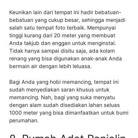
Keunikan lain dari tempat ini hadir bebatuan-
bebatuan yang cukup besar, sehingga menjadi
salah satu tempat foto terbaik. Mempunyai
tinggi kurang dari 20 meter yang membuat
Anda takjub dan enggan untuk menginstal.
Tidak hanya sampai disitu saja, ada kolam
renang yang bisa digunakan anak-anak Anda
bermain air dengan lebih leluasa.
Bagi Anda yang hobi memancing, tempat ini
sudah menyediakan saran khusus untuk
memancing. Nah, bagi yang suka menyatu
dengan alam sudah disediakan lahan seluas
1000 meter yang bisa dimanfaatkan untuk bumi
perumahan.