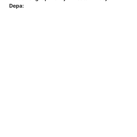
Depa: