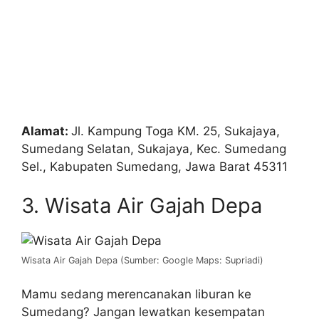
Alamat:
Jl. Kampung Toga KM. 25, Sukajaya,
Sumedang Selatan, Sukajaya, Kec. Sumedang
Sel., Kabupaten Sumedang, Jawa Barat 45311
3. Wisata Air Gajah Depa
Wisata Air Gajah Depa (Sumber: Google Maps: Supriadi)
Mamu sedang merencanakan liburan ke
Sumedang? Jangan lewatkan kesempatan