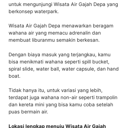
untuk mengunjungi Wisata Air Gajah Depa yang
berkonsep waterpark.
Wisata Air Gajah Depa menawarkan beragam
wahana air yang memacu adrenalin dan
membuat liburanmu semakin berkesan.
Dengan biaya masuk yang terjangkau, kamu
bisa menikmati wahana seperti spill bucket,
spiral slide, water ball, water capsule, dan hand
boat.
Tidak hanya itu, untuk variasi yang lebih,
terdapat juga wahana non-air seperti trampolin
dan kereta mini yang bisa kamu coba setelah
puas bermain air.
Lokasi lengkap menuju Wisata Air Gajah