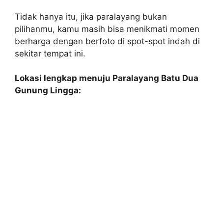
Tidak hanya itu, jika paralayang bukan
pilihanmu, kamu masih bisa menikmati momen
berharga dengan berfoto di spot-spot indah di
sekitar tempat ini.
Lokasi lengkap menuju Paralayang Batu Dua
Gunung Lingga: