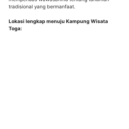
tradisional yang bermanfaat.
Lokasi lengkap menuju Kampung Wisata
Toga: