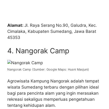
Alamat:
Jl. Raya Serang No.90, Galudra, Kec.
Cimalaka, Kabupaten Sumedang, Jawa Barat
45353
4. Nangorak Camp
Nangorak Camp (Sumber: Google Maps: Husni Masjuni)
Agrowisata Kampung Nangorak adalah tempat
wisata Sumedang terbaru dengan pilihan ideal
bagi para pencinta alam yang ingin merasakan
rekreasi sekaligus memperluas pengetahuan
tentang kehidupan alam.