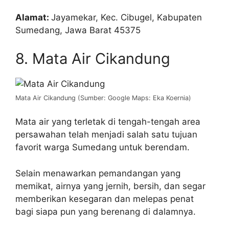
Alamat:
Jayamekar, Kec. Cibugel, Kabupaten
Sumedang, Jawa Barat 45375
8. Mata Air Cikandung
Mata Air Cikandung (Sumber: Google Maps: Eka Koernia)
Mata air yang terletak di tengah-tengah area
persawahan telah menjadi salah satu tujuan
favorit warga Sumedang untuk berendam.
Selain menawarkan pemandangan yang
memikat, airnya yang jernih, bersih, dan segar
memberikan kesegaran dan melepas penat
bagi siapa pun yang berenang di dalamnya.