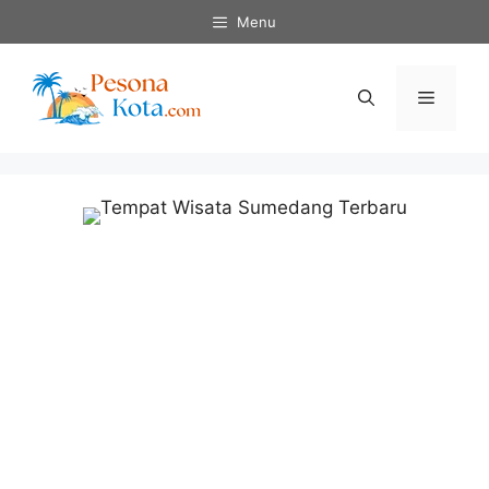
Skip
Menu
to
content
Menu