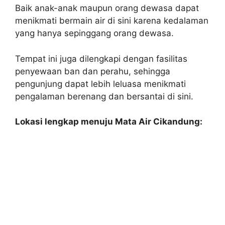
Baik anak-anak maupun orang dewasa dapat
menikmati bermain air di sini karena kedalaman
yang hanya sepinggang orang dewasa.
Tempat ini juga dilengkapi dengan fasilitas
penyewaan ban dan perahu, sehingga
pengunjung dapat lebih leluasa menikmati
pengalaman berenang dan bersantai di sini.
Lokasi lengkap menuju Mata Air Cikandung: