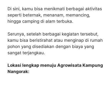
Di sini, kamu bisa menikmati berbagai aktivitas
seperti beternak, menanam, memancing,
hingga camping di alam terbuka.
Serunya, setelah berbagai kegiatan tersebut,
kamu bisa beristirahat atau menginap di rumah
pohon yang disediakan dengan biaya yang
sangat terjangkau.
Lokasi lengkap menuju Agrowisata Kampung
Nangorak: