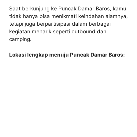
Saat berkunjung ke Puncak Damar Baros, kamu
tidak hanya bisa menikmati keindahan alamnya,
tetapi juga berpartisipasi dalam berbagai
kegiatan menarik seperti outbound dan
camping.
Lokasi lengkap menuju Puncak Damar Baros: