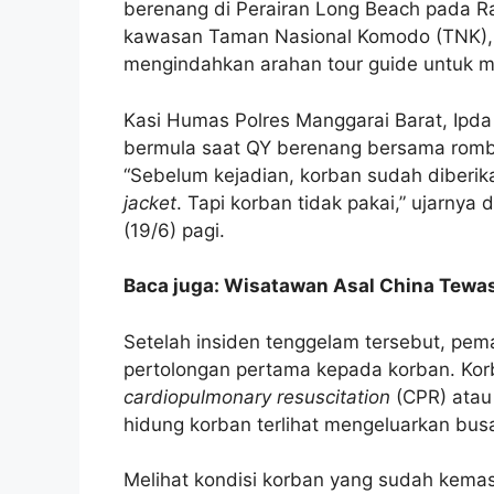
berenang di Perairan Long Beach pada Rabu
kawasan Taman Nasional Komodo (TNK), di
mengindahkan arahan tour guide untuk 
Kasi Humas Polres Manggarai Barat, Ipd
bermula saat QY berenang bersama romb
“Sebelum kejadian, korban sudah diberi
jacket
. Tapi korban tidak pakai,” ujarnya
(19/6) pagi.
Baca juga: Wisatawan Asal China Tewa
Setelah insiden tenggelam tersebut, pe
pertolongan pertama kepada korban. Ko
cardiopulmonary resuscitation
(CPR) atau 
hidung korban terlihat mengeluarkan bus
Melihat kondisi korban yang sudah kemasu