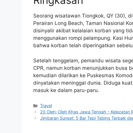
Ringkasan
Seorang wisatawan Tiongkok, QY (30), d
Perairan Long Beach, Taman Nasional Kom
disinyalir akibat kelalaian korban yang
menggunakan rompi pelampung. Kasi Hum
bahwa korban telah diperingatkan sebe
Setelah tenggelam, pemandu wisata seg
CPR, namun korban menunjukkan busa be
kemudian dilarikan ke Puskesmas Komod
dinyatakan meninggal dunia. Diduga kuat,
masuk ke dalam paru-paru.
Categories
Travel
20 Oleh-Oleh Khas Jawa Tengah – Kelezatan R
Jimbaran Sunset: 5 Bar Tepi Tebing Terbaik