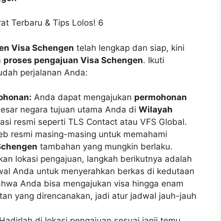
n Visa Schengen
telah lengkap dan siap, kini
m
proses pengajuan Visa Schengen
. Ikuti
udah perjalanan Anda:
ohonan:
Anda dapat mengajukan
permohonan
besar negara tujuan utama Anda di
Wilayah
ikasi resmi seperti TLS Contact atau VFS Global.
 web resmi masing-masing untuk memahami
 Schengen
tambahan yang mungkin berlaku.
an lokasi pengajuan, langkah berikutnya adalah
dwal Anda untuk menyerahkan berkas di kedutaan
 bahwa Anda bisa mengajukan visa hingga enam
an yang direncanakan, jadi atur jadwal jauh-jauh
Hadirlah di lokasi pengajuan sesuai janji temu