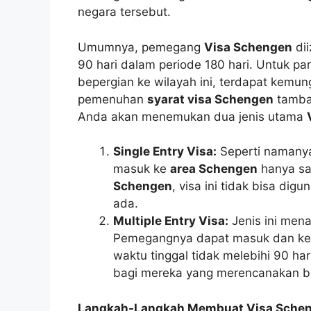
negara tersebut.
Umumnya, pemegang
Visa Schengen
dii
90 hari dalam periode 180 hari. Untuk pa
bepergian ke wilayah ini, terdapat kemu
pemenuhan
syarat visa Schengen
tamba
Anda akan menemukan dua jenis utama
Single Entry Visa:
Seperti namanya
masuk ke
area Schengen
hanya sa
Schengen
, visa ini tidak bisa di
ada.
Multiple Entry Visa:
Jenis ini mena
Pemegangnya dapat masuk dan ke
waktu tinggal tidak melebihi 90 har
bagi mereka yang merencanakan be
Langkah-Langkah Membuat Visa Sche