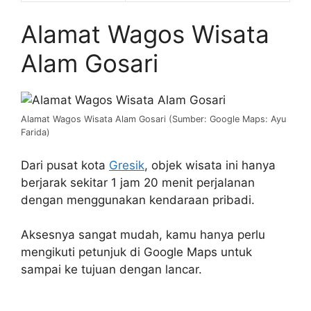
Alamat Wagos Wisata
Alam Gosari
Alamat Wagos Wisata Alam Gosari (Sumber: Google Maps: Ayu
Farida)
Dari pusat kota
Gresik
, objek wisata ini hanya
berjarak sekitar 1 jam 20 menit perjalanan
dengan menggunakan kendaraan pribadi.
Aksesnya sangat mudah, kamu hanya perlu
mengikuti petunjuk di Google Maps untuk
sampai ke tujuan dengan lancar.