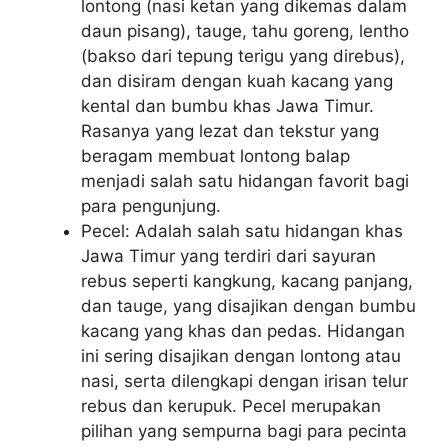
lontong (nasi ketan yang dikemas dalam
daun pisang), tauge, tahu goreng, lentho
(bakso dari tepung terigu yang direbus),
dan disiram dengan kuah kacang yang
kental dan bumbu khas Jawa Timur.
Rasanya yang lezat dan tekstur yang
beragam membuat lontong balap
menjadi salah satu hidangan favorit bagi
para pengunjung.
Pecel: Adalah salah satu hidangan khas
Jawa Timur yang terdiri dari sayuran
rebus seperti kangkung, kacang panjang,
dan tauge, yang disajikan dengan bumbu
kacang yang khas dan pedas. Hidangan
ini sering disajikan dengan lontong atau
nasi, serta dilengkapi dengan irisan telur
rebus dan kerupuk. Pecel merupakan
pilihan yang sempurna bagi para pecinta