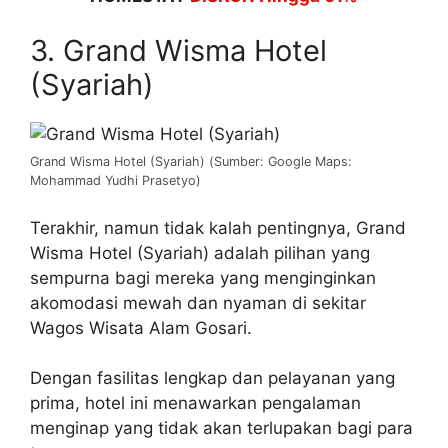
3. Grand Wisma Hotel
(Syariah)
Grand Wisma Hotel (Syariah) (Sumber: Google Maps:
Mohammad Yudhi Prasetyo)
Terakhir, namun tidak kalah pentingnya, Grand
Wisma Hotel (Syariah) adalah pilihan yang
sempurna bagi mereka yang menginginkan
akomodasi mewah dan nyaman di sekitar
Wagos Wisata Alam Gosari.
Dengan fasilitas lengkap dan pelayanan yang
prima, hotel ini menawarkan pengalaman
menginap yang tidak akan terlupakan bagi para