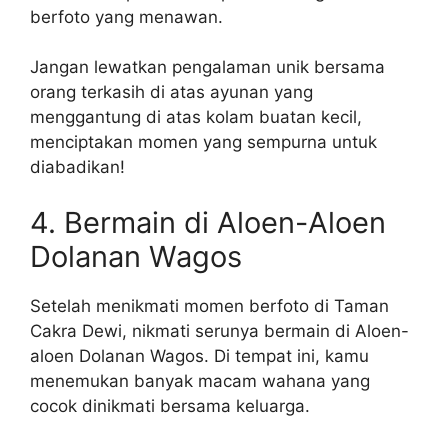
berfoto yang menawan.
Jangan lewatkan pengalaman unik bersama
orang terkasih di atas ayunan yang
menggantung di atas kolam buatan kecil,
menciptakan momen yang sempurna untuk
diabadikan!
4. Bermain di Aloen-Aloen
Dolanan Wagos
Setelah menikmati momen berfoto di Taman
Cakra Dewi, nikmati serunya bermain di Aloen-
aloen Dolanan Wagos. Di tempat ini, kamu
menemukan banyak macam wahana yang
cocok dinikmati bersama keluarga.