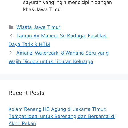
sayuran yang ingin mencicipi hidangan
khas Jawa Timur.
Categories
Wisata Jawa Timur
Taman Air Mancur Sri Baduga: Fasilitas,
Daya Tarik & HTM
Amanzi Waterpark: 8 Wahana Seru yang
Wajib Dicoba untuk Liburan Keluarga
Recent Posts
Kolam Renang HS Agung di Jakarta Timur:
Tempat Ideal untuk Berenang dan Bersantai di
Akhir Pekan