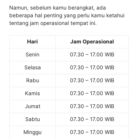
Namun, sebelum kamu berangkat, ada
beberapa hal penting yang perlu kamu ketahui
tentang jam operasional tempat ini.
Hari
Jam Operasional
Senin
07.30 – 17.00 WIB
Selasa
07.30 – 17.00 WIB
Rabu
07.30 – 17.00 WIB
Kamis
07.30 – 17.00 WIB
Jumat
07.30 – 17.00 WIB
Sabtu
07.30 – 17.00 WIB
Minggu
07.30 – 17.00 WIB