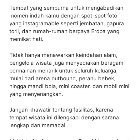
Tempat yang sempurna untuk mengabadikan
momen indah kamu dengan spot-spot foto
yang instagramable seperti jembatan, gapura
torii, dan rumah-rumah bergaya Eropa yang
memikat hati.
Tidak hanya menawarkan keindahan alam,
pengelola wisata juga menyediakan beragam
permainan menarik untuk seluruh keluarga,
mulai dari arena outbound, perahu bebek,
hingga mandi bola, mini coaster, dan mobil mini
yang menyenangkan.
Jangan khawatir tentang fasilitas, karena
tempat wisata ini dilengkapi dengan sarana
lengkap dan memadai.