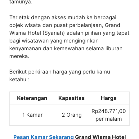
tamunya.
Terletak dengan akses mudah ke berbagai
objek wisata dan pusat perbelanjaan, Grand
Wisma Hotel (Syariah) adalah pilihan yang tepat
bagi wisatawan yang menginginkan
kenyamanan dan kemewahan selama liburan
mereka.
Berikut perkiraan harga yang perlu kamu
ketahui:
Keterangan
Kapasitas
Harga
Rp248.771,00
1 Kamar
2 Orang
per malam
Pesan Kamar Sekarang
Grand Wisma Hotel