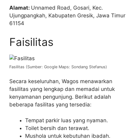
Alamat:
Unnamed Road, Gosari, Kec.
Ujungpangkah, Kabupaten Gresik, Jawa Timur
61154
Faisilitas
Fasilitas (Sumber: Google Maps: Sondang Stefanus)
Secara keseluruhan, Wagos menawarkan
fasilitas yang lengkap dan memadai untuk
kenyamanan pengunjung. Berikut adalah
beberapa fasilitas yang tersedia:
Tempat parkir luas yang nyaman.
Toilet bersih dan terawat.
Mushola untuk kebutuhan ibadah.