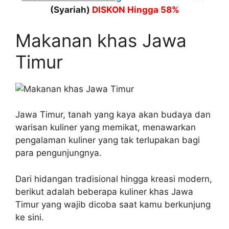
(Syariah)
DISKON Hingga 58%
Makanan khas Jawa
Timur
Jawa Timur, tanah yang kaya akan budaya dan
warisan kuliner yang memikat, menawarkan
pengalaman kuliner yang tak terlupakan bagi
para pengunjungnya.
Dari hidangan tradisional hingga kreasi modern,
berikut adalah beberapa kuliner khas Jawa
Timur yang wajib dicoba saat kamu berkunjung
ke sini.