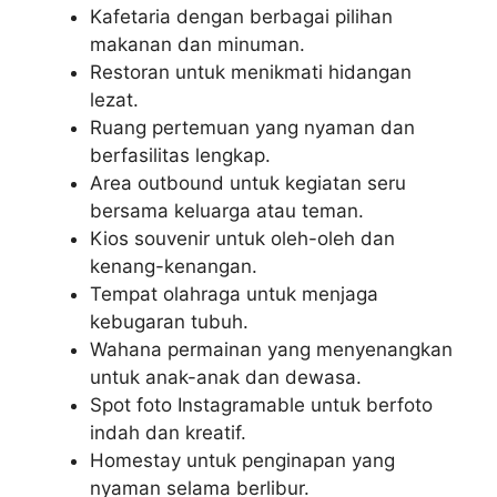
Kafetaria dengan berbagai pilihan
makanan dan minuman.
Restoran untuk menikmati hidangan
lezat.
Ruang pertemuan yang nyaman dan
berfasilitas lengkap.
Area outbound untuk kegiatan seru
bersama keluarga atau teman.
Kios souvenir untuk oleh-oleh dan
kenang-kenangan.
Tempat olahraga untuk menjaga
kebugaran tubuh.
Wahana permainan yang menyenangkan
untuk anak-anak dan dewasa.
Spot foto Instagramable untuk berfoto
indah dan kreatif.
Homestay untuk penginapan yang
nyaman selama berlibur.