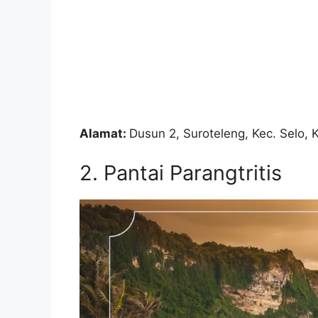
Alamat:
Dusun 2, Suroteleng, Kec. Selo,
2. Pantai Parangtritis