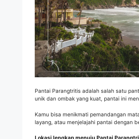
Pantai Parangtritis adalah salah satu pan
unik dan ombak yang kuat, pantai ini 
Kamu bisa menikmati pemandangan matah
layang, atau menjelajahi pantai dengan b
Lokasi lengkap menuju Pantai Parangtri