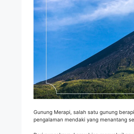
Gunung Merapi, salah satu gunung berapi
pengalaman mendaki yang menantang se