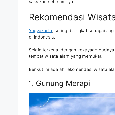
saksikan sebelumnya.
Rekomendasi Wisata
Yogyakarta
, sering disingkat sebagai Jog
di Indonesia.
Selain terkenal dengan kekayaan budaya
tempat wisata alam yang memukau.
Berikut ini adalah rekomendasi wisata al
1. Gunung Merapi