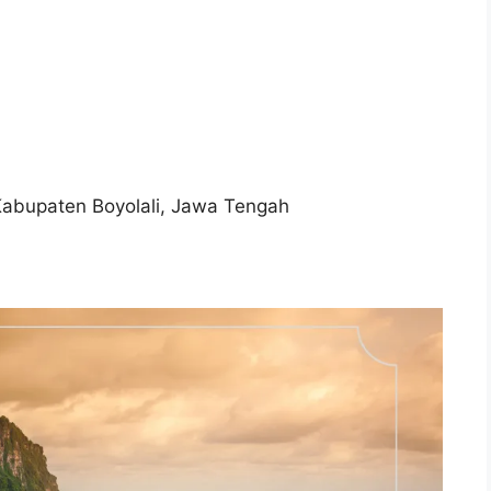
 Kabupaten Boyolali, Jawa Tengah