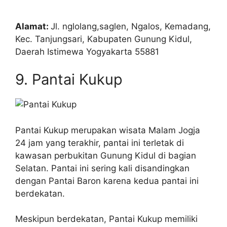
Alamat:
Jl. nglolang,saglen, Ngalos, Kemadang,
Kec. Tanjungsari, Kabupaten Gunung Kidul,
Daerah Istimewa Yogyakarta 55881
9. Pantai Kukup
Pantai Kukup merupakan wisata Malam Jogja
24 jam yang terakhir, pantai ini terletak di
kawasan perbukitan Gunung Kidul di bagian
Selatan. Pantai ini sering kali disandingkan
dengan Pantai Baron karena kedua pantai ini
berdekatan.
Meskipun berdekatan, Pantai Kukup memiliki