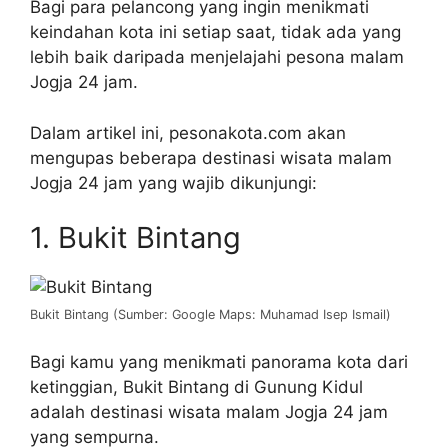
Bagi para pelancong yang ingin menikmati
keindahan kota ini setiap saat, tidak ada yang
lebih baik daripada menjelajahi pesona malam
Jogja 24 jam.
Dalam artikel ini, pesonakota.com akan
mengupas beberapa destinasi wisata malam
Jogja 24 jam yang wajib dikunjungi:
1. Bukit Bintang
Bukit Bintang (Sumber: Google Maps: Muhamad Isep Ismail)
Bagi kamu yang menikmati panorama kota dari
ketinggian, Bukit Bintang di Gunung Kidul
adalah destinasi wisata malam Jogja 24 jam
yang sempurna.