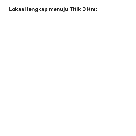
Lokasi lengkap menuju Titik 0 Km: