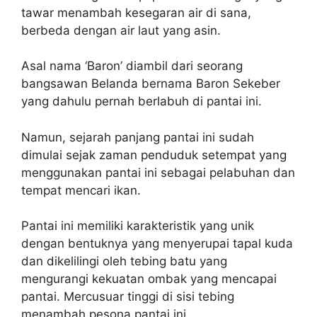
tawar menambah kesegaran air di sana,
berbeda dengan air laut yang asin.
Asal nama ‘Baron’ diambil dari seorang
bangsawan Belanda bernama Baron Sekeber
yang dahulu pernah berlabuh di pantai ini.
Namun, sejarah panjang pantai ini sudah
dimulai sejak zaman penduduk setempat yang
menggunakan pantai ini sebagai pelabuhan dan
tempat mencari ikan.
Pantai ini memiliki karakteristik yang unik
dengan bentuknya yang menyerupai tapal kuda
dan dikelilingi oleh tebing batu yang
mengurangi kekuatan ombak yang mencapai
pantai. Mercusuar tinggi di sisi tebing
menambah pesona pantai ini.