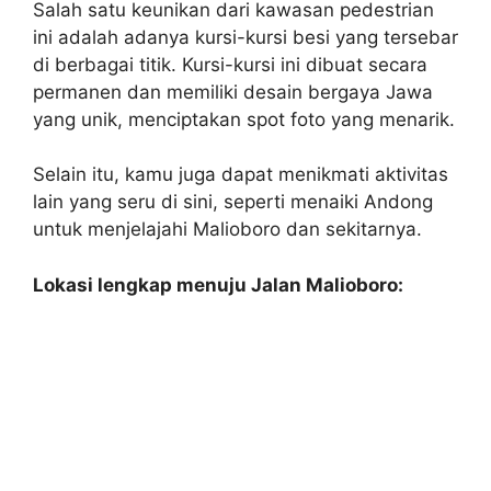
Salah satu keunikan dari kawasan pedestrian
ini adalah adanya kursi-kursi besi yang tersebar
di berbagai titik. Kursi-kursi ini dibuat secara
permanen dan memiliki desain bergaya Jawa
yang unik, menciptakan spot foto yang menarik.
Selain itu, kamu juga dapat menikmati aktivitas
lain yang seru di sini, seperti menaiki Andong
untuk menjelajahi Malioboro dan sekitarnya.
Lokasi lengkap menuju Jalan Malioboro: