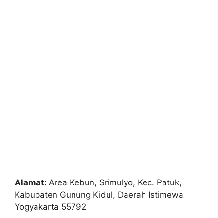
Alamat:
Area Kebun, Srimulyo, Kec. Patuk,
Kabupaten Gunung Kidul, Daerah Istimewa
Yogyakarta 55792