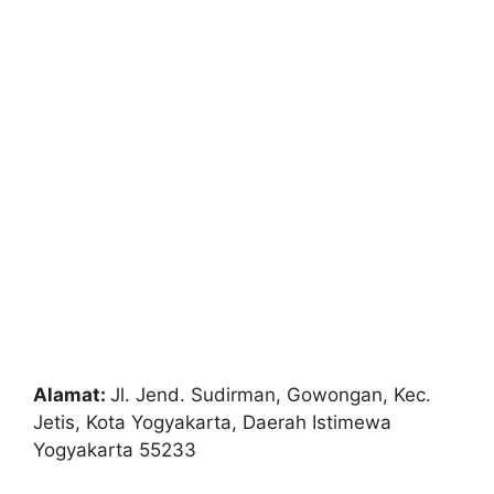
Alamat:
Jl. Jend. Sudirman, Gowongan, Kec.
Jetis, Kota Yogyakarta, Daerah Istimewa
Yogyakarta 55233