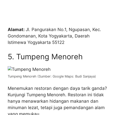
Alamat:
Jl. Pangurakan No.1, Ngupasan, Kec.
Gondomanan, Kota Yogyakarta, Daerah
Istimewa Yogyakarta 55122
5. Tumpeng Menoreh
Tumpeng Menoreh (Sumber: Google Maps: Budi Sanjaya)
Menemukan restoran dengan daya tarik ganda?
Kunjungi Tumpeng Menoreh. Restoran ini tidak
hanya menawarkan hidangan makanan dan
minuman lezat, tetapi juga pemandangan alam
yang memukau.