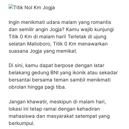
Ingin menikmati udara malam yang romantis
dan semilir angin Jogja? Kamu wajib kunjungi
Titik 0 Km di malam hari! Terletak di ujung
selatan Malioboro, Titik 0 Km menawarkan
suasana Jogja yang memikat.
Di sini, kamu dapat berpose dengan latar
belakang gedung BNI yang ikonik atau sekadar
bersantai bersama teman sambil menikmati
obrolan hingga pagi tiba.
Jangan khawatir, meskipun di malam hari,
lokasi ini tetap ramai dengan kehadiran
mahasiswa dan masyarakat setempat yang
berkumpul.