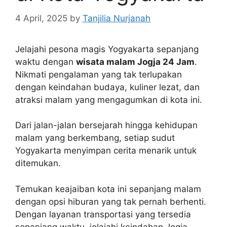
4 April, 2025
by
Tanjilia Nurjanah
Jelajahi pesona magis Yogyakarta sepanjang
waktu dengan
wisata malam Jogja 24 Jam
.
Nikmati pengalaman yang tak terlupakan
dengan keindahan budaya, kuliner lezat, dan
atraksi malam yang mengagumkan di kota ini.
Dari jalan-jalan bersejarah hingga kehidupan
malam yang berkembang, setiap sudut
Yogyakarta menyimpan cerita menarik untuk
ditemukan.
Temukan keajaiban kota ini sepanjang malam
dengan opsi hiburan yang tak pernah berhenti.
Dengan layanan transportasi yang tersedia
sepanjang waktu, jelajahi keindahan Jogja