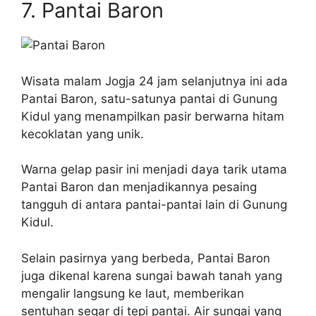
7. Pantai Baron
Wisata malam Jogja 24 jam selanjutnya ini ada
Pantai Baron, satu-satunya pantai di Gunung
Kidul yang menampilkan pasir berwarna hitam
kecoklatan yang unik.
Warna gelap pasir ini menjadi daya tarik utama
Pantai Baron dan menjadikannya pesaing
tangguh di antara pantai-pantai lain di Gunung
Kidul.
Selain pasirnya yang berbeda, Pantai Baron
juga dikenal karena sungai bawah tanah yang
mengalir langsung ke laut, memberikan
sentuhan segar di tepi pantai. Air sungai yang