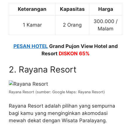
Keterangan
Kapasitas
Harga
300.000 /
1 Kamar
2 Orang
Malam
PESAN HOTEL
Grand Pujon View Hotel and
Resort
DISKON 65%
2. Rayana Resort
Rayana Resort (sumber: Google Maps: Rayana Resort)
Rayana Resort adalah pilihan yang sempurna
bagi kamu yang menginginkan akomodasi
mewah dekat dengan Wisata Paralayang.