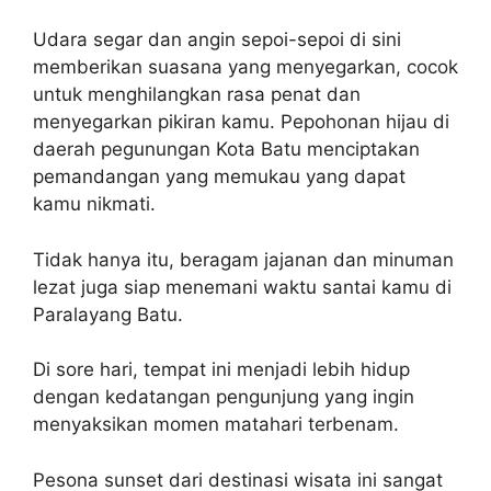
Udara segar dan angin sepoi-sepoi di sini
memberikan suasana yang menyegarkan, cocok
untuk menghilangkan rasa penat dan
menyegarkan pikiran kamu. Pepohonan hijau di
daerah pegunungan Kota Batu menciptakan
pemandangan yang memukau yang dapat
kamu nikmati.
Tidak hanya itu, beragam jajanan dan minuman
lezat juga siap menemani waktu santai kamu di
Paralayang Batu.
Di sore hari, tempat ini menjadi lebih hidup
dengan kedatangan pengunjung yang ingin
menyaksikan momen matahari terbenam.
Pesona sunset dari destinasi wisata ini sangat