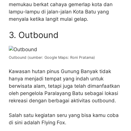
memukau berkat cahaya gemerlap kota dan
lampu-lampu di jalan-jalan Kota Batu yang
menyala ketika langit mulai gelap.
3. Outbound
Outbound (sumber: Google Maps: Roni Pratama)
Kawasan hutan pinus Gunung Banyak tidak
hanya menjadi tempat yang indah untuk
berwisata alam, tetapi juga telah dimanfaatkan
oleh pengelola Paralayang Batu sebagai lokasi
rekreasi dengan berbagai aktivitas outbound.
Salah satu kegiatan seru yang bisa kamu coba
di sini adalah Flying Fox.