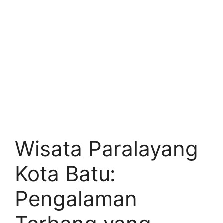
Wisata Paralayang
Kota Batu:
Pengalaman