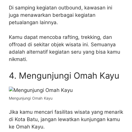
Di samping kegiatan outbound, kawasan ini
juga menawarkan berbagai kegiatan
petualangan lainnya.
Kamu dapat mencoba rafting, trekking, dan
offroad di sekitar objek wisata ini. Semuanya
adalah alternatif kegiatan seru yang bisa kamu
nikmati.
4. Mengunjungi Omah Kayu
Mengunjungi Omah Kayu
Jika kamu mencari fasilitas wisata yang menarik
di Kota Batu, jangan lewatkan kunjungan kamu
ke Omah Kayu.