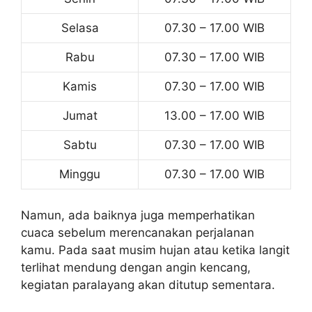
Selasa
07.30 – 17.00 WIB
Rabu
07.30 – 17.00 WIB
Kamis
07.30 – 17.00 WIB
Jumat
13.00 – 17.00 WIB
Sabtu
07.30 – 17.00 WIB
Minggu
07.30 – 17.00 WIB
Namun, ada baiknya juga memperhatikan
cuaca sebelum merencanakan perjalanan
kamu. Pada saat musim hujan atau ketika langit
terlihat mendung dengan angin kencang,
kegiatan paralayang akan ditutup sementara.