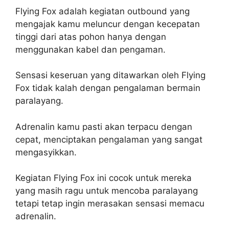
Flying Fox adalah kegiatan outbound yang
mengajak kamu meluncur dengan kecepatan
tinggi dari atas pohon hanya dengan
menggunakan kabel dan pengaman.
Sensasi keseruan yang ditawarkan oleh Flying
Fox tidak kalah dengan pengalaman bermain
paralayang.
Adrenalin kamu pasti akan terpacu dengan
cepat, menciptakan pengalaman yang sangat
mengasyikkan.
Kegiatan Flying Fox ini cocok untuk mereka
yang masih ragu untuk mencoba paralayang
tetapi tetap ingin merasakan sensasi memacu
adrenalin.