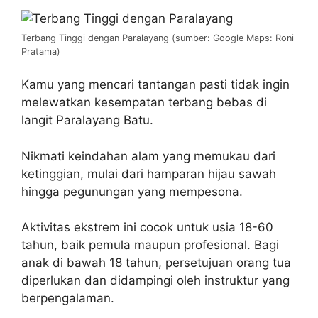
Terbang Tinggi dengan Paralayang (sumber: Google Maps: Roni
Pratama)
Kamu yang mencari tantangan pasti tidak ingin
melewatkan kesempatan terbang bebas di
langit Paralayang Batu.
Nikmati keindahan alam yang memukau dari
ketinggian, mulai dari hamparan hijau sawah
hingga pegunungan yang mempesona.
Aktivitas ekstrem ini cocok untuk usia 18-60
tahun, baik pemula maupun profesional. Bagi
anak di bawah 18 tahun, persetujuan orang tua
diperlukan dan didampingi oleh instruktur yang
berpengalaman.