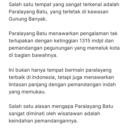
Salah satu tempat yang sangat terkenal adalah
Paralayang Batu, yang terletak di kawasan
Gunung Banyak.
Paralayang Batu menawarkan pengalaman tak
terlupakan dengan ketinggian 1315 mdpl dan
pemandangan pegunungan yang memeluk kota
di bagian bawahnya.
Ini bukan hanya tempat bermain paralayang
terbaik di Indonesia, tetapi juga menawarkan
lintasan panjang dengan pemandangan indah
yang memukau.
Salah satu alasan mengapa Paralayang Batu
sangat diminati oleh wisatawan adalah
keindahan pemandangannya.