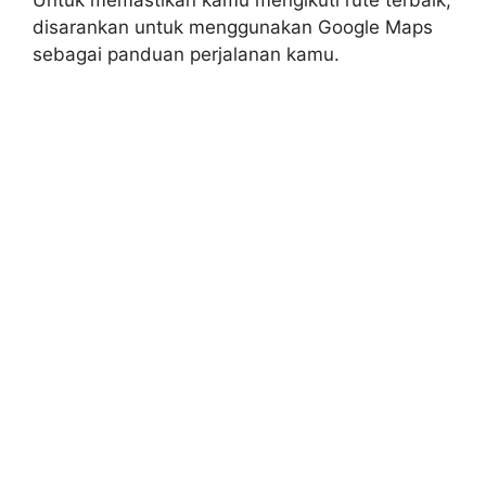
disarankan untuk menggunakan Google Maps
sebagai panduan perjalanan kamu.