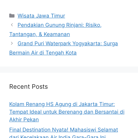
Categories
Wisata Jawa Timur
Pendakian Gunung Rinjani: Risiko,
Tantangan, & Keamanan
Grand Puri Waterpark Yogyakarta: Surga
Bermain Air di Tengah Kota
Recent Posts
Kolam Renang HS Agung di Jakarta Timur:
Tempat Ideal untuk Berenang dan Bersantai di
Akhir Pekan
Final Destination Nyata! Mahasiswi Selamat
dari Kecelakaan Air India Gara-Gara Ini