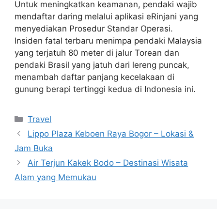
Untuk meningkatkan keamanan, pendaki wajib
mendaftar daring melalui aplikasi eRinjani yang
menyediakan Prosedur Standar Operasi.
Insiden fatal terbaru menimpa pendaki Malaysia
yang terjatuh 80 meter di jalur Torean dan
pendaki Brasil yang jatuh dari lereng puncak,
menambah daftar panjang kecelakaan di
gunung berapi tertinggi kedua di Indonesia ini.
Categories
Travel
Lippo Plaza Keboen Raya Bogor – Lokasi &
Jam Buka
Air Terjun Kakek Bodo – Destinasi Wisata
Alam yang Memukau