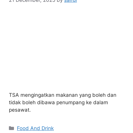
21 December, 2025
by
saiful
TSA mengingatkan makanan yang boleh dan
tidak boleh dibawa penumpang ke dalam
pesawat.
Categories
Food And Drink