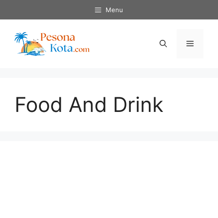
Skip
Menu
to
content
Menu
Food And Drink