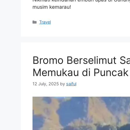
musim kemarau!
Categories
Travel
Bromo Berselimut S
Memukau di Puncak
12 July, 2025
by
saiful