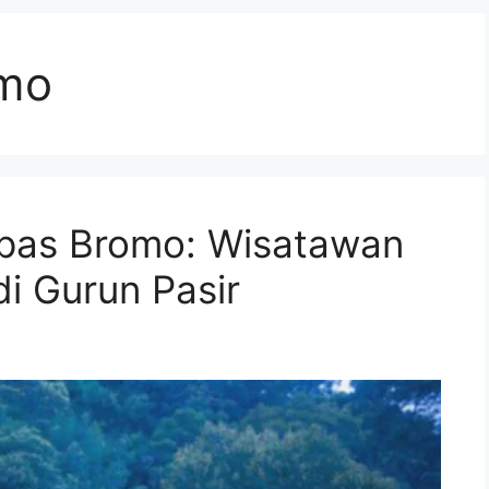
mo
as Bromo: Wisatawan
di Gurun Pasir