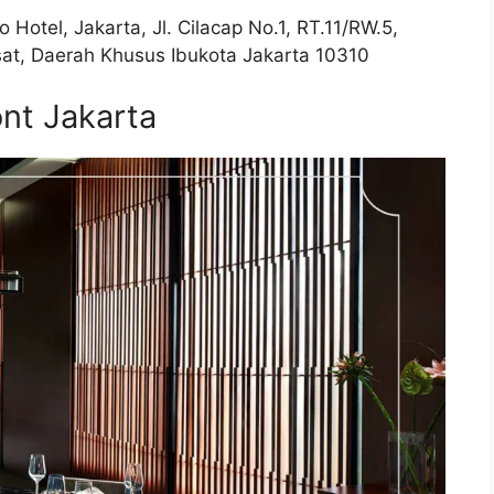
o Hotel, Jakarta, Jl. Cilacap No.1, RT.11/RW.5,
at, Daerah Khusus Ibukota Jakarta 10310
ont Jakarta