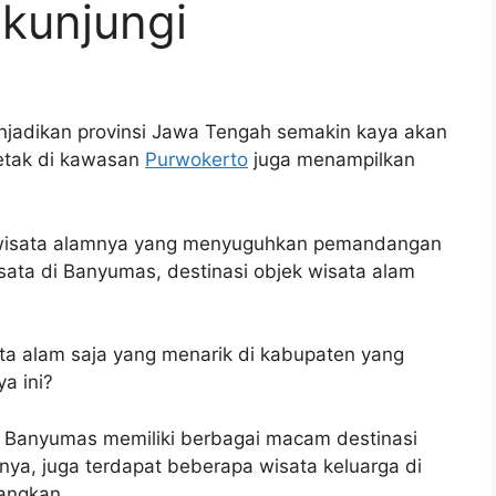
ikunjungi
njadikan provinsi Jawa Tengah semakin kaya akan
letak di kawasan
Purwokerto
juga menampilkan
 wisata alamnya yang menyuguhkan pemandangan
isata di Banyumas, destinasi objek wisata alam
ata alam saja yang menarik di kabupaten yang
a ini?
ata Banyumas memiliki berbagai macam destinasi
mnya, juga terdapat beberapa wisata keluarga di
angkan.