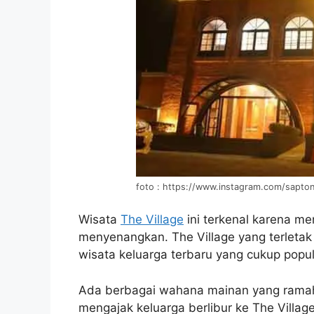
foto : https://www.instagram.com/sapton
Wisata
The Village
ini terkenal karena me
menyenangkan. The Village yang terleta
wisata keluarga terbaru yang cukup popul
Ada berbagai wahana mainan yang ramah 
mengajak keluarga berlibur ke The Villag