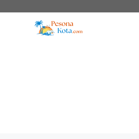
Skip
to
content