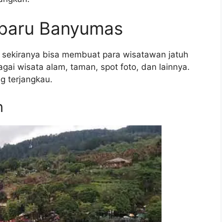
rbaru Banyumas
sekiranya bisa membuat para wisatawan jatuh
ai wisata alam, taman, spot foto, dan lainnya.
g terjangkau.
n