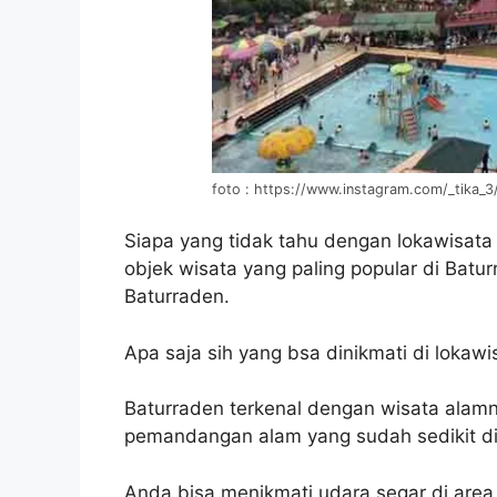
foto : https://www.instagram.com/_tika_3
Siapa yang tidak tahu dengan lokawisata
objek wisata yang paling popular di Batu
Baturraden.
Apa saja sih yang bsa dinikmati di lokawis
Baturraden terkenal dengan wisata alam
pemandangan alam yang sudah sedikit d
Anda bisa menikmati udara segar di area