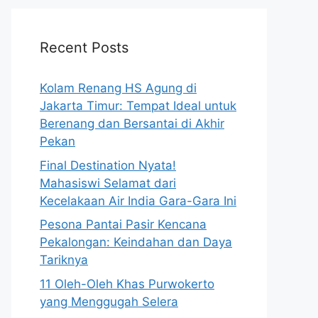
Recent Posts
Kolam Renang HS Agung di
Jakarta Timur: Tempat Ideal untuk
Berenang dan Bersantai di Akhir
Pekan
Final Destination Nyata!
Mahasiswi Selamat dari
Kecelakaan Air India Gara-Gara Ini
Pesona Pantai Pasir Kencana
Pekalongan: Keindahan dan Daya
Tariknya
11 Oleh-Oleh Khas Purwokerto
yang Menggugah Selera