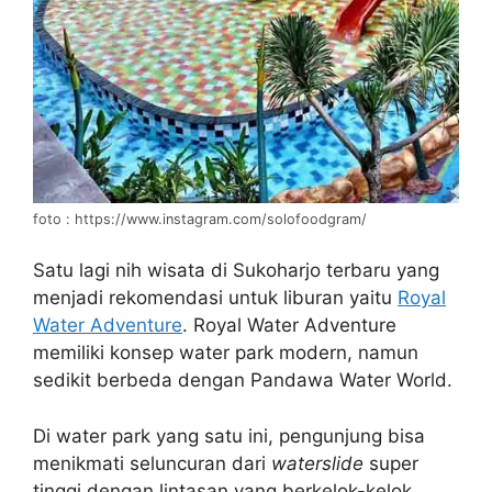
foto : https://www.instagram.com/solofoodgram/
Satu lagi nih wisata di Sukoharjo terbaru yang
menjadi rekomendasi untuk liburan yaitu
Royal
Water Adventure
. Royal Water Adventure
memiliki konsep water park modern, namun
sedikit berbeda dengan Pandawa Water World.
Di water park yang satu ini, pengunjung bisa
menikmati seluncuran dari
waterslide
super
tinggi dengan lintasan yang berkelok-kelok.