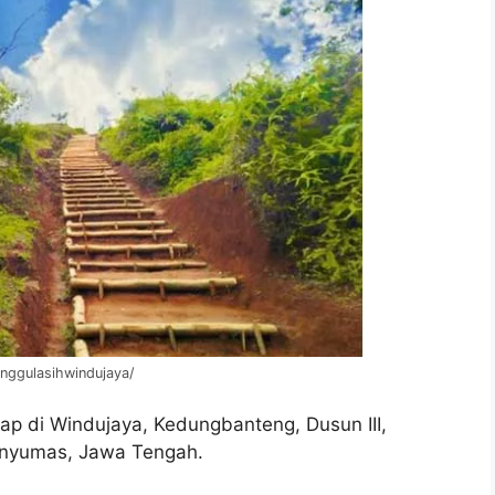
anggulasihwindujaya/
kap di Windujaya, Kedungbanteng, Dusun III,
anyumas, Jawa Tengah.